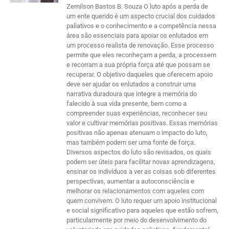
Zemilson Bastos B. Souza O luto após a perda de
um ente querido é um aspecto crucial dos cuidados
paliativos e o conhecimento e a competência nessa
área são essenciais para apoiar os enlutados em
um processo realista de renovação. Esse processo
permite que eles reconheçam a perda, a processem
e recorram a sua própria força até que possam se
recuperar. O objetivo daqueles que oferecem apoio
deve ser ajudar os enlutados a construir uma
narrativa duradoura que integre a memória do
falecido à sua vida presente, bem como a
compreender suas experiências, reconhecer seu
valor e cultivar memórias positivas. Essas memórias
positivas não apenas atenuam o impacto do luto,
mas também podem ser uma fonte de força.
Diversos aspectos do luto são revisados, os quais
podem ser úteis para facilitar novas aprendizagens,
ensinar os indivíduos a ver as coisas sob diferentes
perspectivas, aumentar a autoconsciência e
melhorar os relacionamentos com aqueles com
quem convivem. O luto requer um apoio institucional
e social significativo para aqueles que estão sofrem,
particularmente por meio do desenvolvimento do