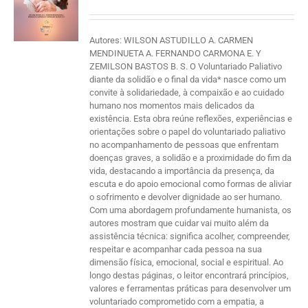
Autores: WILSON ASTUDILLO A. CARMEN
MENDINUETA A. FERNANDO CARMONA E. Y
ZEMILSON BASTOS B. S. O Voluntariado Paliativo
diante da solidão e o final da vida* nasce como um
convite à solidariedade, à compaixão e ao cuidado
humano nos momentos mais delicados da
existência. Esta obra reúne reflexões, experiências e
orientações sobre o papel do voluntariado paliativo
no acompanhamento de pessoas que enfrentam
doenças graves, a solidão e a proximidade do fim da
vida, destacando a importância da presença, da
escuta e do apoio emocional como formas de aliviar
o sofrimento e devolver dignidade ao ser humano.
Com uma abordagem profundamente humanista, os
autores mostram que cuidar vai muito além da
assistência técnica: significa acolher, compreender,
respeitar e acompanhar cada pessoa na sua
dimensão física, emocional, social e espiritual. Ao
longo destas páginas, o leitor encontrará princípios,
valores e ferramentas práticas para desenvolver um
voluntariado comprometido com a empatia, a