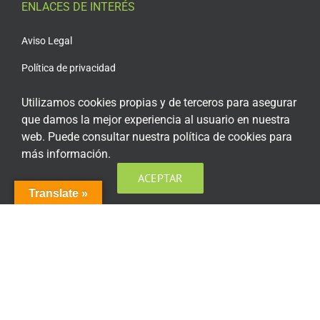
ENLACES DE INTERÉS
Aviso Legal
Política de privacidad
Política de privacidad Redes Sociales
Utilizamos cookies propias y de terceros para asegurar
que damos la mejor experiencia al usuario en nuestra
Política de cookies
web. Puede consultar nuestra política de cookies para
Condiciones generales de contratación
más información.
Acceso plataforma de teleformación
ACEPTAR
Translate »
ENCUÉNTRANOS EN LAS REDES SOCIALES