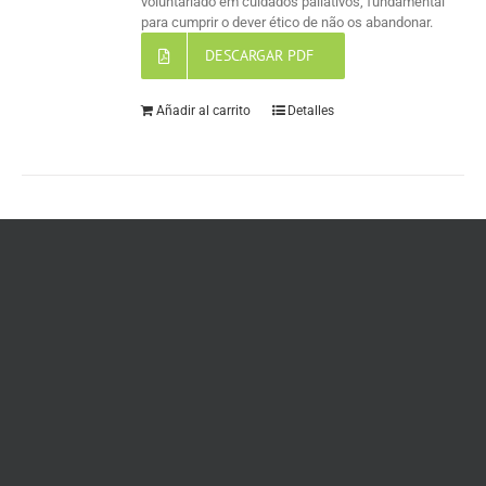
voluntariado em cuidados paliativos, fundamental
para cumprir o dever ético de não os abandonar.
DESCARGAR PDF
Añadir al carrito
Detalles