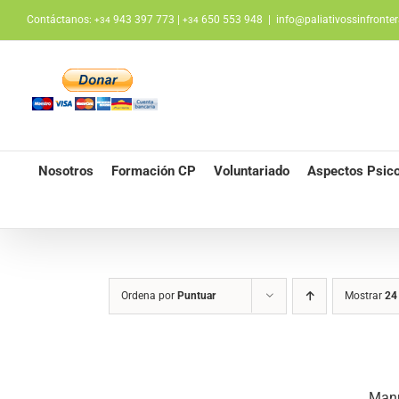
Saltar
Contáctanos:
943 397 773 |
650 553 948
|
info@paliativossinfronter
+34
+34
al
contenido
Nosotros
Formación CP
Voluntariado
Aspectos Psico
Ordena por
Puntuar
Mostrar
24
Manu