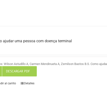
 ajudar uma pessoa com doença terminal
es: Wilson Astudillo A, Carmen Mendinueta A, Zemilson Bastos B.S. Como ajud
DESCARGAR PDF
dir al carrito
Detalles