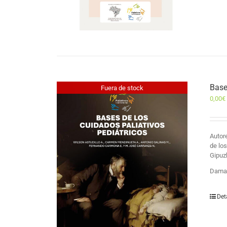
Base
Fuera de stock
0,00
€
Auto
de lo
Gipuz
Damas
Det