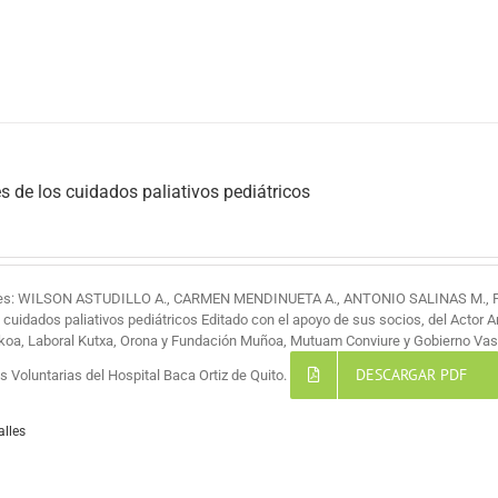
s de los cuidados paliativos pediátricos
res: WILSON ASTUDILLO A., CARMEN MENDINUETA A., ANTONIO SALINAS M.,
s cuidados paliativos pediátricos Editado con el apoyo de sus socios, del Actor 
koa, Laboral Kutxa, Orona y Fundación Muñoa, Mutuam Conviure y Gobierno Vas
DESCARGAR PDF
 Voluntarias del Hospital Baca Ortiz de Quito.
alles