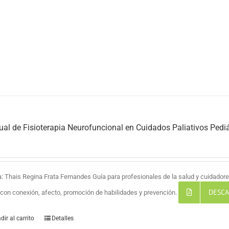
al de Fisioterapia Neurofuncional en Cuidados Paliativos Pediá
a: Thais Regina Frata Fernandes Guía para profesionales de la salud y cuidadores
DESCA
a con conexión, afecto, promoción de habilidades y prevención.
dir al carrito
Detalles