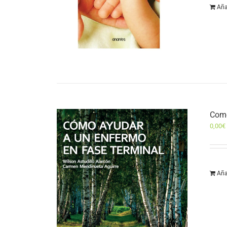
Aña
Como
0,00
€
Aña