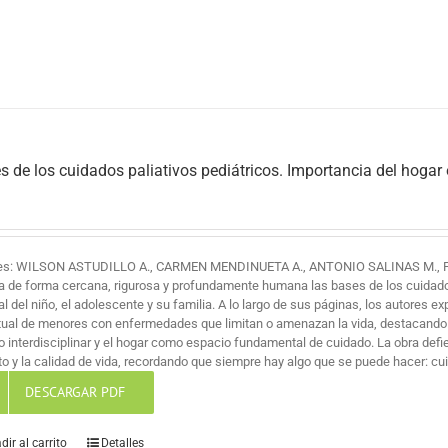
s de los cuidados paliativos pediátricos. Importancia del hogar
es: WILSON ASTUDILLO A., CARMEN MENDINUETA A., ANTONIO SALINAS M., 
a de forma cercana, rigurosa y profundamente humana las bases de los cuidados 
al del niño, el adolescente y su familia. A lo largo de sus páginas, los autores ex
itual de menores con enfermedades que limitan o amenazan la vida, destacando
jo interdisciplinar y el hogar como espacio fundamental de cuidado. La obra def
o y la calidad de vida, recordando que siempre hay algo que se puede hacer: cuid
DESCARGAR PDF
dir al carrito
Detalles