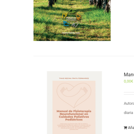
Manu
0,00
€
Autor
diari
Aña