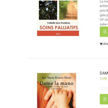
La nu
enfer
psicó
guía 
CP. U
sabe 
Aña
DAM
0,00
€