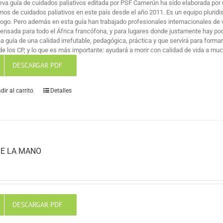
eva guía de cuidados paliativos editada por PSF Camerún ha sido elaborada por 
mos de cuidados paliativos en este país desde el año 2011. Es un equipo pluridi
logo. Pero además en esta guía han trabajado profesionales internacionales de v
pensada para todo el África francófona, y para lugares donde justamente hay po
na guía de una calidad irrefutable, pedagógica, práctica y que servirá para for
de los CP, y lo que es más importante: ayudará a morir con calidad de vida a mu
DESCARGAR PDF
dir al carrito
Detalles
E LA MANO
DESCARGAR PDF