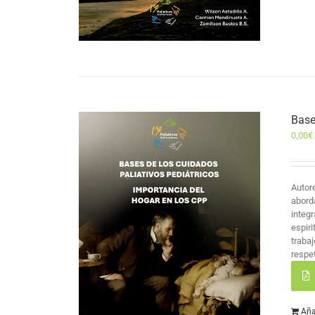
Base
0,00
€
Autor
abord
integr
espir
traba
respet
Aña