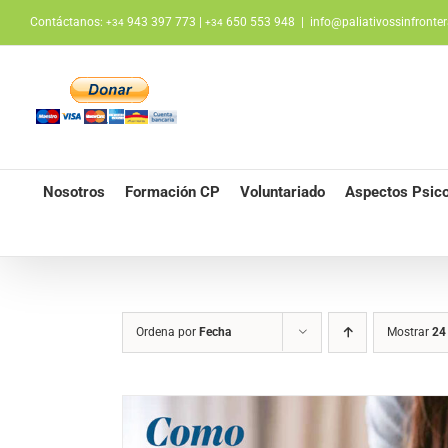
Saltar
Contáctanos:
943 397 773 |
650 553 948
|
info@paliativossinfronter
+34
+34
al
contenido
Nosotros
Formación CP
Voluntariado
Aspectos Psico
Ordena por
Fecha
Mostrar
24