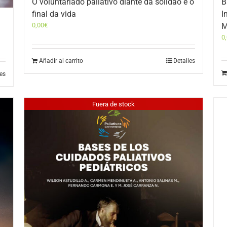
O voluntariado paliativo diante da solidão e o
B
final da vida
I
0,00
€
M
0
Añadir al carrito
Detalles
les
Fuera de stock