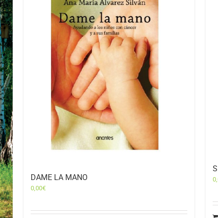
S
DAME LA MANO
0
0,00
€