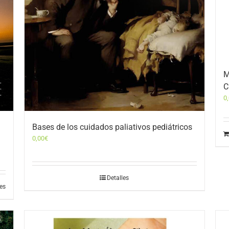
M
C
0
Bases de los cuidados paliativos pediátricos
0,00
€
Detalles
les