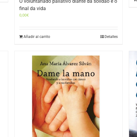
O voluntariado paliativo diante da solidão e o
final da vida
0,00
€
Añadir al carrito
Detalles