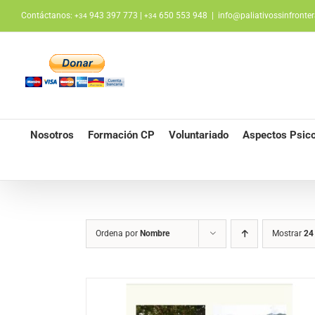
Saltar
Contáctanos:
943 397 773 |
650 553 948
|
info@paliativossinfronter
+34
+34
al
contenido
Nosotros
Formación CP
Voluntariado
Aspectos Psico
Ordena por
Nombre
Mostrar
24