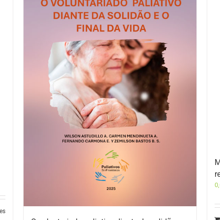
M
r
0
les