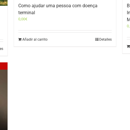
Como ajudar uma pessoa com doença
B
terminal
I
0,00
€
M
0
Añadir al carrito
Detalles
les