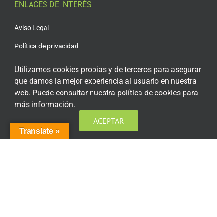
ENLACES DE INTERÉS
Aviso Legal
Política de privacidad
Política de privacidad Redes Sociales
Utilizamos cookies propias y de terceros para asegurar
que damos la mejor experiencia al usuario en nuestra
Política de cookies
web. Puede consultar nuestra política de cookies para
Condiciones generales de contratación
más información.
Acceso plataforma de teleformación
ACEPTAR
Translate »
ENCUÉNTRANOS EN LAS REDES SOCIALES