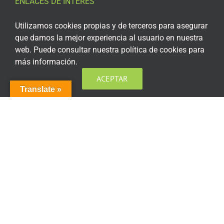
ENLACES DE INTERÉS
Aviso Legal
Utilizamos cookies propias y de terceros para asegurar
que damos la mejor experiencia al usuario en nuestra
Política de privacidad
web. Puede consultar nuestra política de cookies para
más información.
Política de privacidad Redes Sociales
ACEPTAR
Política de cookies
Translate »
Condiciones generales de contratación
Acceso plataforma de teleformación
ENCUÉNTRANOS EN LAS REDES SOCIALES