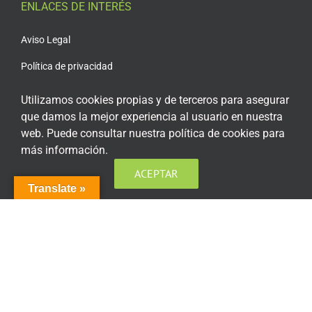
ENLACES DE INTERÉS
Aviso Legal
Política de privacidad
Política de privacidad Redes Sociales
Utilizamos cookies propias y de terceros para asegurar
que damos la mejor experiencia al usuario en nuestra
Política de cookies
web. Puede consultar nuestra política de cookies para
Condiciones generales de contratación
más información.
Acceso plataforma de teleformación
ACEPTAR
Translate »
ENCUÉNTRANOS EN LAS REDES SOCIALES