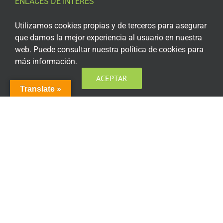
ENLACES DE INTERÉS
Aviso Legal
Utilizamos cookies propias y de terceros para asegurar
que damos la mejor experiencia al usuario en nuestra
Política de privacidad
web. Puede consultar nuestra política de cookies para
más información.
Política de privacidad Redes Sociales
ACEPTAR
Política de cookies
Translate »
Condiciones generales de contratación
Acceso plataforma de teleformación
ENCUÉNTRANOS EN LAS REDES SOCIALES