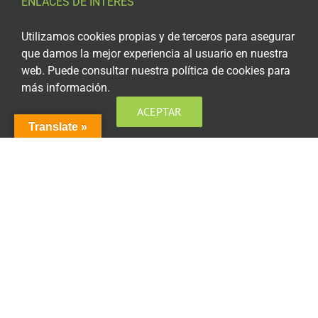
ENLACES DE INTERÉS
Aviso Legal
Utilizamos cookies propias y de terceros para asegurar
que damos la mejor experiencia al usuario en nuestra
Política de privacidad
web. Puede consultar nuestra política de cookies para
más información.
Política de privacidad Redes Sociales
ACEPTAR
Política de cookies
Translate »
Condiciones generales de contratación
Acceso plataforma de teleformación
ENCUÉNTRANOS EN LAS REDES SOCIALES