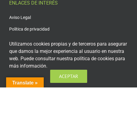
ENLACES DE INTERÉS
Aviso Legal
Política de privacidad
Política de privacidad Redes Sociales
Utilizamos cookies propias y de terceros para asegurar
que damos la mejor experiencia al usuario en nuestra
Política de cookies
web. Puede consultar nuestra política de cookies para
Condiciones generales de contratación
más información.
Acceso plataforma de teleformación
ACEPTAR
Translate »
ENCUÉNTRANOS EN LAS REDES SOCIALES