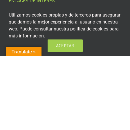
ENLACES DE INTERÉS
Aviso Legal
Utilizamos cookies propias y de terceros para asegurar
que damos la mejor experiencia al usuario en nuestra
Política de privacidad
web. Puede consultar nuestra política de cookies para
más información.
Política de privacidad Redes Sociales
ACEPTAR
Política de cookies
Translate »
Condiciones generales de contratación
Acceso plataforma de teleformación
ENCUÉNTRANOS EN LAS REDES SOCIALES