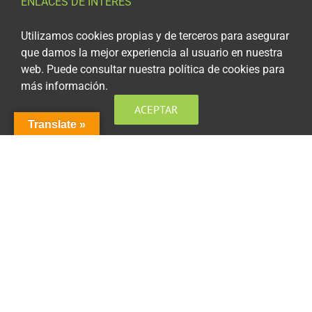
ENLACES DE INTERÉS
Aviso Legal
Utilizamos cookies propias y de terceros para asegurar
que damos la mejor experiencia al usuario en nuestra
Política de privacidad
web. Puede consultar nuestra política de cookies para
más información.
Política de privacidad Redes Sociales
ACEPTAR
Política de cookies
Translate »
Condiciones generales de contratación
Acceso plataforma de teleformación
ENCUÉNTRANOS EN LAS REDES SOCIALES