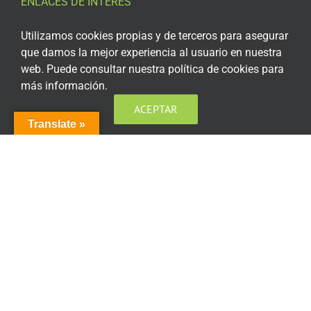
ENLACES DE INTERÉS
Aviso Legal
Utilizamos cookies propias y de terceros para asegurar
que damos la mejor experiencia al usuario en nuestra
Política de privacidad
web. Puede consultar nuestra política de cookies para
más información.
Política de privacidad Redes Sociales
ACEPTAR
Política de cookies
Translate »
Condiciones generales de contratación
Acceso plataforma de teleformación
ENCUÉNTRANOS EN LAS REDES SOCIALES