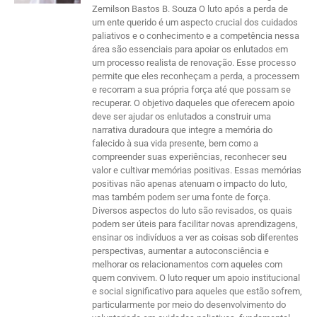
Zemilson Bastos B. Souza O luto após a perda de
um ente querido é um aspecto crucial dos cuidados
paliativos e o conhecimento e a competência nessa
área são essenciais para apoiar os enlutados em
um processo realista de renovação. Esse processo
permite que eles reconheçam a perda, a processem
e recorram a sua própria força até que possam se
recuperar. O objetivo daqueles que oferecem apoio
deve ser ajudar os enlutados a construir uma
narrativa duradoura que integre a memória do
falecido à sua vida presente, bem como a
compreender suas experiências, reconhecer seu
valor e cultivar memórias positivas. Essas memórias
positivas não apenas atenuam o impacto do luto,
mas também podem ser uma fonte de força.
Diversos aspectos do luto são revisados, os quais
podem ser úteis para facilitar novas aprendizagens,
ensinar os indivíduos a ver as coisas sob diferentes
perspectivas, aumentar a autoconsciência e
melhorar os relacionamentos com aqueles com
quem convivem. O luto requer um apoio institucional
e social significativo para aqueles que estão sofrem,
particularmente por meio do desenvolvimento do