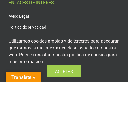
ENLACES DE INTERÉS
Aviso Legal
Política de privacidad
Política de privacidad Redes Sociales
Utilizamos cookies propias y de terceros para asegurar
que damos la mejor experiencia al usuario en nuestra
Política de cookies
web. Puede consultar nuestra política de cookies para
Condiciones generales de contratación
más información.
Acceso plataforma de teleformación
ACEPTAR
Translate »
ENCUÉNTRANOS EN LAS REDES SOCIALES