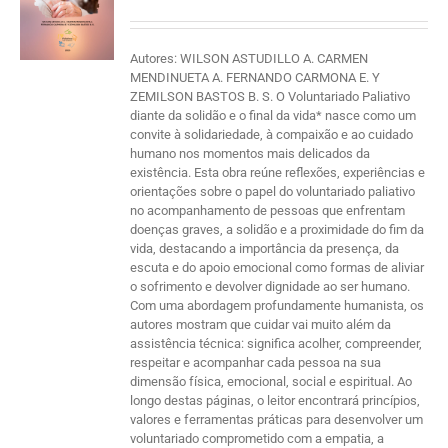
Autores: WILSON ASTUDILLO A. CARMEN
MENDINUETA A. FERNANDO CARMONA E. Y
ZEMILSON BASTOS B. S. O Voluntariado Paliativo
diante da solidão e o final da vida* nasce como um
convite à solidariedade, à compaixão e ao cuidado
humano nos momentos mais delicados da
existência. Esta obra reúne reflexões, experiências e
orientações sobre o papel do voluntariado paliativo
no acompanhamento de pessoas que enfrentam
doenças graves, a solidão e a proximidade do fim da
vida, destacando a importância da presença, da
escuta e do apoio emocional como formas de aliviar
o sofrimento e devolver dignidade ao ser humano.
Com uma abordagem profundamente humanista, os
autores mostram que cuidar vai muito além da
assistência técnica: significa acolher, compreender,
respeitar e acompanhar cada pessoa na sua
dimensão física, emocional, social e espiritual. Ao
longo destas páginas, o leitor encontrará princípios,
valores e ferramentas práticas para desenvolver um
voluntariado comprometido com a empatia, a