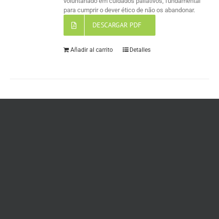
voluntariado em cuidados paliativos, fundamental
para cumprir o dever ético de não os abandonar.
DESCARGAR PDF
Añadir al carrito
Detalles