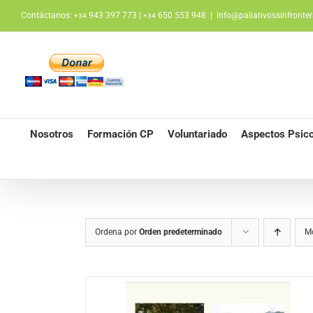
Saltar
Contáctanos:
943 397 773 |
650 553 948
|
info@paliativossinfronter
+34
+34
al
contenido
Nosotros
Formación CP
Voluntariado
Aspectos Psico
Ordena por
Orden predeterminado
M