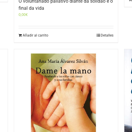
O voluntariado paliativo diante da solidão e o
final da vida
0,00
€
Añadir al carrito
Detalles