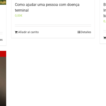
Como ajudar uma pessoa com doença
B
terminal
I
0,00
€
M
0
Añadir al carrito
Detalles
les