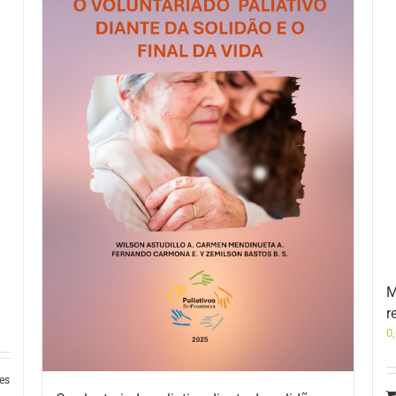
M
r
0
les