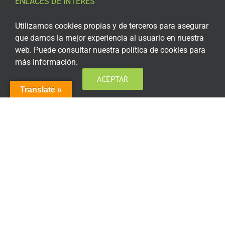
ENLACES DE INTERÉS
Aviso Legal
Utilizamos cookies propias y de terceros para asegurar
que damos la mejor experiencia al usuario en nuestra
Política de privacidad
web. Puede consultar nuestra política de cookies para
más información.
Política de privacidad Redes Sociales
ACEPTAR
Política de cookies
Translate »
Condiciones generales de contratación
Acceso plataforma de teleformación
ENCUÉNTRANOS EN LAS REDES SOCIALES