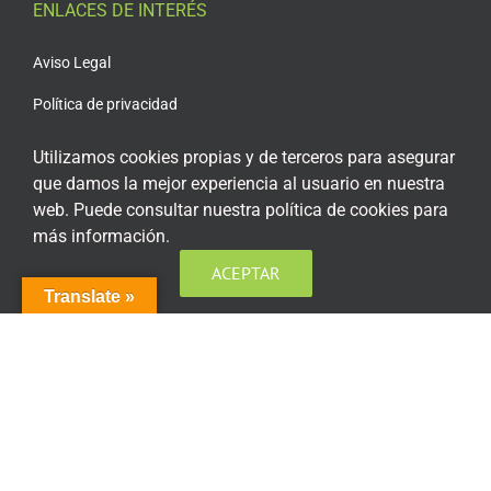
ENLACES DE INTERÉS
Aviso Legal
Política de privacidad
Política de privacidad Redes Sociales
Utilizamos cookies propias y de terceros para asegurar
que damos la mejor experiencia al usuario en nuestra
Política de cookies
web. Puede consultar nuestra política de cookies para
Condiciones generales de contratación
más información.
Acceso plataforma de teleformación
ACEPTAR
Translate »
ENCUÉNTRANOS EN LAS REDES SOCIALES