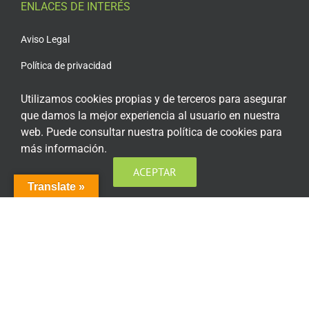
ENLACES DE INTERÉS
Aviso Legal
Política de privacidad
Política de privacidad Redes Sociales
Utilizamos cookies propias y de terceros para asegurar
que damos la mejor experiencia al usuario en nuestra
Política de cookies
web. Puede consultar nuestra política de cookies para
Condiciones generales de contratación
más información.
Acceso plataforma de teleformación
ACEPTAR
Translate »
ENCUÉNTRANOS EN LAS REDES SOCIALES