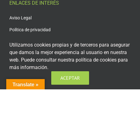
ENLACES DE INTERÉS
Aviso Legal
Política de privacidad
Política de privacidad Redes Sociales
Utilizamos cookies propias y de terceros para asegurar
que damos la mejor experiencia al usuario en nuestra
Política de cookies
web. Puede consultar nuestra política de cookies para
Condiciones generales de contratación
más información.
Acceso plataforma de teleformación
ACEPTAR
Translate »
ENCUÉNTRANOS EN LAS REDES SOCIALES