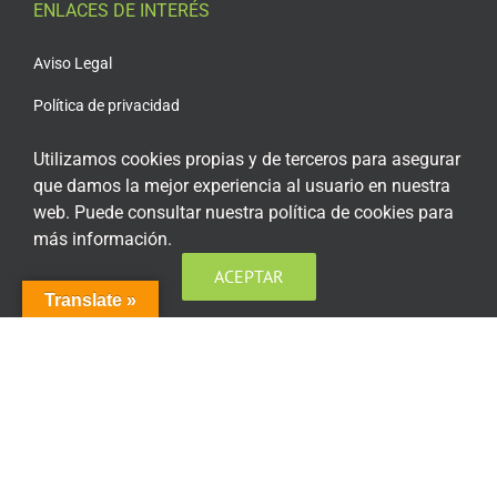
ENLACES DE INTERÉS
Aviso Legal
Política de privacidad
Política de privacidad Redes Sociales
Utilizamos cookies propias y de terceros para asegurar
que damos la mejor experiencia al usuario en nuestra
Política de cookies
web. Puede consultar nuestra política de cookies para
Condiciones generales de contratación
más información.
Acceso plataforma de teleformación
ACEPTAR
Translate »
ENCUÉNTRANOS EN LAS REDES SOCIALES