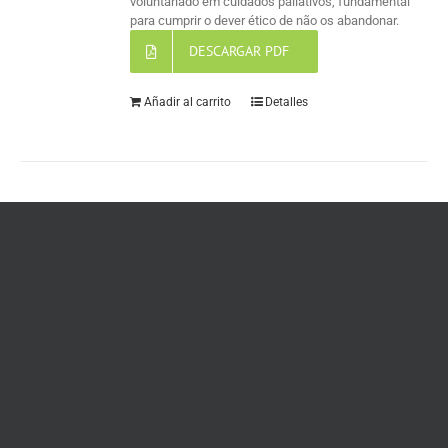
voluntariado em cuidados paliativos, fundamental
para cumprir o dever ético de não os abandonar.
DESCARGAR PDF
Añadir al carrito
Detalles