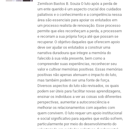
Zemilson Bastos B. Souza O luto após a perda de
um ente querido é um aspecto crucial dos cuidados
paliativos e o conhecimento e a competência nessa
área são essenciais para apoiar os enlutados em
um processo realista de renovação. Esse processo
permite que eles reconheçam a perda, a processem
e recorram a sua própria força até que possam se
recuperar. O objetivo daqueles que oferecem apoio
deve ser ajudar os enlutados a construir uma
narrativa duradoura que integre a memória do
falecido à sua vida presente, bem como a
compreender suas experiências, reconhecer seu
valor e cultivar memórias positivas. Essas memórias
positivas não apenas atenuam o impacto do luto,
mas também podem ser uma fonte de força.
Diversos aspectos do luto são revisados, os quais
podem ser úteis para facilitar novas aprendizagens,
ensinar os indivíduos a ver as coisas sob diferentes
perspectivas, aumentar a autoconsciência e
melhorar os relacionamentos com aqueles com
quem convivem. O luto requer um apoio institucional
e social significativo para aqueles que estão sofrem,
particularmente por meio do desenvolvimento do