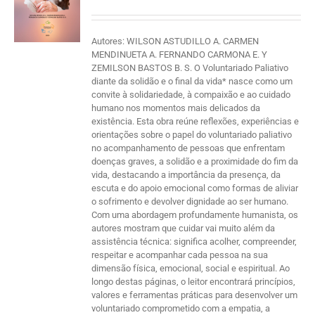
Autores: WILSON ASTUDILLO A. CARMEN
MENDINUETA A. FERNANDO CARMONA E. Y
ZEMILSON BASTOS B. S. O Voluntariado Paliativo
diante da solidão e o final da vida* nasce como um
convite à solidariedade, à compaixão e ao cuidado
humano nos momentos mais delicados da
existência. Esta obra reúne reflexões, experiências e
orientações sobre o papel do voluntariado paliativo
no acompanhamento de pessoas que enfrentam
doenças graves, a solidão e a proximidade do fim da
vida, destacando a importância da presença, da
escuta e do apoio emocional como formas de aliviar
o sofrimento e devolver dignidade ao ser humano.
Com uma abordagem profundamente humanista, os
autores mostram que cuidar vai muito além da
assistência técnica: significa acolher, compreender,
respeitar e acompanhar cada pessoa na sua
dimensão física, emocional, social e espiritual. Ao
longo destas páginas, o leitor encontrará princípios,
valores e ferramentas práticas para desenvolver um
voluntariado comprometido com a empatia, a