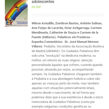
adolescentes
65,00
€
Wilson Astudillo, Zemilson Bastos, António Salinas,
Ana Forjaz de Lacerda, Itziar Astigarraga, Carmen
Mendinueta, Catherine de Souza e Carmen de la
Fuente (Editores). Paliativos sin Fronteras -
Espanha
Comentários:
Dr. José Manuel Moreno
Villares
. Pediatra. Secretário da Associação Bioética
de Madrid (ABIMAD). Os Cuidados Paliativos têm
sido uma “revolução” na Medicina moderna, ou
melhor, um retorno às suas origens: atenção
personalizada àqueles que sofrem, curando quando
possível, aliviando por vezes, acompanhando
sempre. Os Cuidados Paliativos chegaram também
à Pediatria e a sua abordagem holística cobre não
apenas as crianças perto da morte, mas também
aquelas com situações potencialmente letais,
mesmo desde o nascimento, de tal forma que
podemos dizer que a sua existência é desde o início
merecedora de Cuidados Paliativos (como por
exemplo nalgumas condições genéticas ou