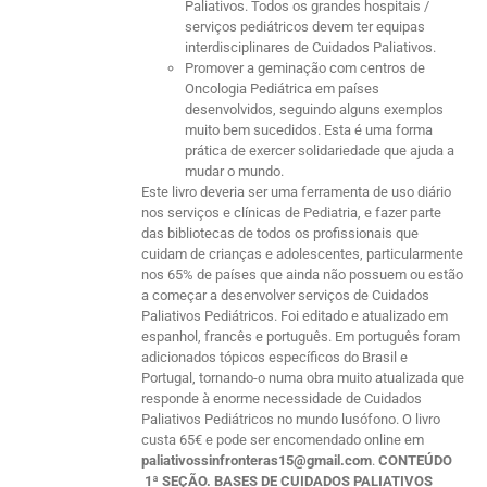
Paliativos. Todos os grandes hospitais /
serviços pediátricos devem ter equipas
interdisciplinares de Cuidados Paliativos.
Promover a geminação com centros de
Oncologia Pediátrica em países
desenvolvidos, seguindo alguns exemplos
muito bem sucedidos. Esta é uma forma
prática de exercer solidariedade que ajuda a
mudar o mundo.
Este livro deveria ser uma ferramenta de uso diário
nos serviços e clínicas de Pediatria, e fazer parte
das bibliotecas de todos os profissionais que
cuidam de crianças e adolescentes, particularmente
nos 65% de países que ainda não possuem ou estão
a começar a desenvolver serviços de Cuidados
Paliativos Pediátricos. Foi editado e atualizado em
espanhol, francês e português. Em português foram
adicionados tópicos específicos do Brasil e
Portugal, tornando-o numa obra muito atualizada que
responde à enorme necessidade de Cuidados
Paliativos Pediátricos no mundo lusófono. O livro
custa 65€ e pode ser encomendado online em
paliativossinfronteras15@gmail.com
.
CONTEÚDO
1ª SEÇÃO. BASES DE CUIDADOS PALIATIVOS