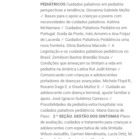
PEDIÁTRICOS
Cuidados paliativos em pediatria:
perspectivas e tendência. Giovanna Gabriele Muñiz
✓ Bases para o apoio a crianças e jovens com
necessidades de cuidados paliativos. Katrina
McNamara ✓ Cuidados Paliativos Pediátricos em
Portugal. Guida da Ponte, Inês Amorim e Ana Forjaz
de Lacerda ✓ Cuidados Paliativos Pediátricos uma
nova fronteira. Silvia Barbosa Macedo ✓ A
Legislação e os cuidados paliativos pediátricos no
Brasil. Zemilson Bastos Brandão Souza ✓
Condições que ameaçam ou limitam a vida em
pediatria na América Latina Rut Judit Kiman ✓
Comunicando com crianças e adolescentes
portadores de doenças avançadas. Michele Floyd R.,
Rosario Dago E. e Gisela Muñoz G. ✓ Cuidado ao
adolescente com doença terminal, ajuste familiar e
apoio. José Ignacio Gutiérrez Carrasco ✓
Possibilidades da pediatria extra-hospitalar nos
cuidados paliativos pediátricos. Maria Garcia de
Paso
2 ª SEÇÃO. GESTÃO DOS SINTOMAS
Plano
de avaliação, cuidados e tratamento para crianças e
adolescentes com expectativa de vida limitada.
Wilson Astudillo, Carmen Mendinueta, Lucía Ortiz, M.