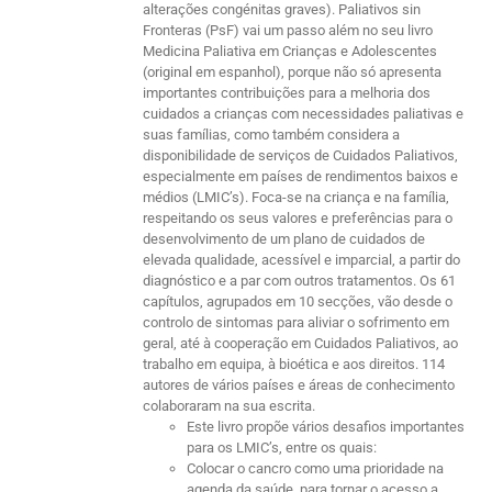
alterações congénitas graves). Paliativos sin
Fronteras (PsF) vai um passo além no seu livro
Medicina Paliativa em Crianças e Adolescentes
(original em espanhol), porque não só apresenta
importantes contribuições para a melhoria dos
cuidados a crianças com necessidades paliativas e
suas famílias, como também considera a
disponibilidade de serviços de Cuidados Paliativos,
especialmente em países de rendimentos baixos e
médios (LMIC’s). Foca-se na criança e na família,
respeitando os seus valores e preferências para o
desenvolvimento de um plano de cuidados de
elevada qualidade, acessível e imparcial, a partir do
diagnóstico e a par com outros tratamentos. Os 61
capítulos, agrupados em 10 secções, vão desde o
controlo de sintomas para aliviar o sofrimento em
geral, até à cooperação em Cuidados Paliativos, ao
trabalho em equipa, à bioética e aos direitos. 114
autores de vários países e áreas de conhecimento
colaboraram na sua escrita.
Este livro propõe vários desafios importantes
para os LMIC’s, entre os quais:
Colocar o cancro como uma prioridade na
agenda da saúde, para tornar o acesso a