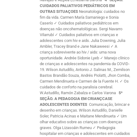
CUIDADOS PALIATIVOS PEDIÁTRICOS EM
OUTRAS SITUAÇOES
Neonatologia: cuidados no
fim da vida. Carmen María Samaniego e Sonia
Caserío ✓ Cuidados paliativos pediátricos em
doenças não oncohematológicas. Sergi Navarro
Vilarrubí ✓ Cuidados paliativos em crianças e
adolescentes com hiv e aids. Julia Downing, Julia
Ambler, Tracey Brand e Jane Nakaweesi ✓ A
criança sobrevivente ao hiv / aids: uma nova
oportunidade. Andrée Sidonie Lyeb ✓ Manejo clínico
de crianças e adolescentes na pandemia da COVID-
19. Wilson Astudillo, Antonio J. Salinas M., Zemilson
Bastos Brandão Souza, Andrés Piolatti, Jhon Comba,
Carmen Mendinueta e Carmen de la Fuente H. ✓ Os
cuidados de conforto na paralisia cerebral.
W.Astudillo, Ramón Zabalza e Carlos Varona
5ª
SEÇÃO. A PEDAGOGIA EM CRIANÇCASE
ADOLESCENTES DOENTES
Comunicação, brincar e
desenho em crianças. Wilson Astudillo, Danielle
Soler, Patricia Acinas e Maitane Mendinueta ✓ Um
olhar educativo sobre as crianças com doenças
graves. Olga Lizasoáin Rumeu ✓ Pedagogia
hospitalar em crianças e adolescentes em cuidados