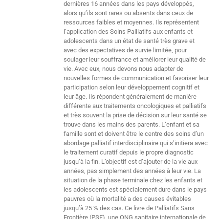
dernières 16 années dans les pays développés,
alors qu’ils sont rares ou absents dans ceux de
ressources faibles et moyennes. Ils représentent
l’application des Soins Palliatifs aux enfants et
adolescents dans un état de santé très grave et
avec des expectatives de survie limitée, pour
soulager leur souffrance et améliorer leur qualité de
vie. Avec eux, nous devons nous adapter de
nouvelles formes de communication et favoriser leur
participation selon leur développement cognitif et
leur âge. Ils répondent généralement de manière
différente aux traitements oncologiques et palliatifs
et très souvent la prise de décision sur leur santé se
trouve dans les mains des parents. L’enfant et sa
famille sont et doivent être le centre des soins d’un
abordage palliatif interdisciplinaire qui s’initiera avec
le traitement curatif depuis le propre diagnostic
jusqu’à la fin. L’objectif est d’ajouter de la vie aux
années, pas simplement des années à leur vie. La
situation de la phase terminale chez les enfants et
les adolescents est spécialement dure dans le pays
pauvres où la mortalité a des causes évitables
jusqu’à 25 % des cas. Ce livre de Palliatifs Sans
Frontière (PSF), une ONG sanitaire internationale de