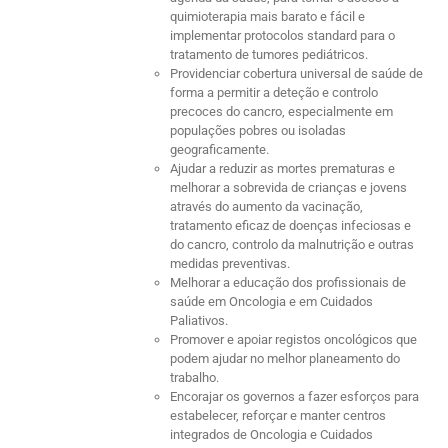
quimioterapia mais barato e fácil e
implementar protocolos standard para o
tratamento de tumores pediátricos.
Providenciar cobertura universal de saúde de
forma a permitir a deteção e controlo
precoces do cancro, especialmente em
populações pobres ou isoladas
geograficamente.
Ajudar a reduzir as mortes prematuras e
melhorar a sobrevida de crianças e jovens
através do aumento da vacinação,
tratamento eficaz de doenças infeciosas e
do cancro, controlo da malnutrição e outras
medidas preventivas.
Melhorar a educação dos profissionais de
saúde em Oncologia e em Cuidados
Paliativos.
Promover e apoiar registos oncológicos que
podem ajudar no melhor planeamento do
trabalho.
Encorajar os governos a fazer esforços para
estabelecer, reforçar e manter centros
integrados de Oncologia e Cuidados