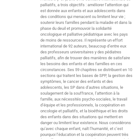
palliatifs, a trois objectifs : améliorer l’attention qui
est donnée aux enfants et aux adolescents dans
des conditions qui menacent ou limitent leur vie ;
soutenir leurs familles pendant la maladie et dans la
phase du deuil et promouvoir la solidarité
oncologique et palliative pédiatrique avec les pays
de moins de ressources. Il représente un effort
international de 92 auteurs, beaucoup d’entre eux
des professeurs universitaires y des pédiatres
palliatifs, afin de trouver des manières de satisfaire
les besoins des enfants et des familles en ces
circonstances. Ses 59 chapitres se distribuent en 10
sections qui traitent les bases de SPP, la gestion des
symptômes, le cancer des enfants et des
adolescents, les SP dans d’autres situations, le
soulagement de la souffrance, l’attention à la
famille, aux nécessités psycho-sociales, le travail
d’équipe et les professionnels, la coopération en
oncologie et palliatifs, et la bioéthique et les droits
des enfants dans des situations qui mettent en
danger ou limitent leur existence. Nous considérons
qu’avec chaque enfant, naît l’humanité, et c’est
pourquoi l’éducation et la coopération peuvent très