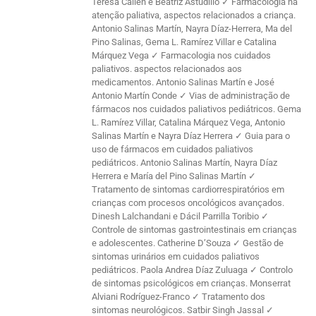
Teresa Callén e Beatriz Astudillo ✓ Farmacologia na
atenção paliativa, aspectos relacionados a criança.
Antonio Salinas Martín, Nayra Díaz-Herrera, Ma del
Pino Salinas, Gema L. Ramírez Villar e Catalina
Márquez Vega ✓ Farmacologia nos cuidados
paliativos. aspectos relacionados aos
medicamentos. Antonio Salinas Martín e José
Antonio Martín Conde ✓ Vias de administração de
fármacos nos cuidados paliativos pediátricos. Gema
L. Ramírez Villar, Catalina Márquez Vega, Antonio
Salinas Martín e Nayra Díaz Herrera ✓ Guia para o
uso de fármacos em cuidados paliativos
pediátricos. Antonio Salinas Martín, Nayra Díaz
Herrera e María del Pino Salinas Martín ✓
Tratamento de sintomas cardiorrespiratórios em
crianças com procesos oncológicos avançados.
Dinesh Lalchandani e Dácil Parrilla Toribio ✓
Controle de sintomas gastrointestinais em crianças
e adolescentes. Catherine D’Souza ✓ Gestão de
sintomas urinários em cuidados paliativos
pediátricos. Paola Andrea Díaz Zuluaga ✓ Controlo
de sintomas psicológicos em crianças. Monserrat
Alviani Rodríguez-Franco ✓ Tratamento dos
sintomas neurológicos. Satbir Singh Jassal ✓