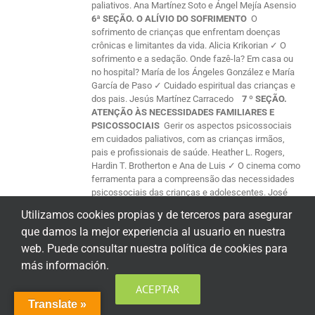
paliativos. Ana Martínez Soto e Ángel Mejía Asensio
6ª SEÇÃO. O ALÍVIO DO SOFRIMENTO
O
sofrimento de crianças que enfrentam doenças
crônicas e limitantes da vida. Alicia Krikorian ✓ O
sofrimento e a sedação. Onde fazê-la? Em casa ou
no hospital? María de los Ángeles González e María
García de Paso ✓ Cuidado espiritual das crianças e
dos pais. Jesús Martínez Carracedo
7 º SEÇÃO.
ATENÇÃO ÀS NECESSIDADES FAMILIARES E
PSICOSSOCIAIS
Gerir os aspectos psicossociais
em cuidados paliativos, com as crianças irmãos,
pais e profissionais de saúde. Heather L. Rogers,
Hardin T. Brotherton e Ana de Luis ✓ O cinema como
ferramenta para a compreensão das necessidades
psicossociais das crianças e adolescentes. José
Elías García Sánchez, Enrique García S. e María
Utilizamos cookies propias y de terceros para asegurar
Lucila Merino ✓ A paralisia cerebral no cinema.
que damos la mejor experiencia al usuario en nuestra
Maria Lucila Merino Marcos ✓ A criança diante da
morte. Necessidades da família após a sua perda.
web. Puede consultar nuestra política de cookies para
Ziortza Carranza R ✓ Luto dos pais pela morte de um
más información.
filho. Alfonso García H., Martín Rodríguez e Pedro
Ruyman ✓ O luto nas crianças face à perda de em
ACEPTAR
ente querido. Milagros Salaberria P. e Alazne
Translate »
González P. ✓ O valor dos grupos de apoio no luto de