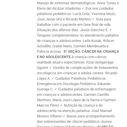
Manejo de sintomas dermatológicos. Anna Tuneu e
Elena del Alcázar Viladomiu ✓ Dor nos cuidados
paliativos pediátricos. Lucía Ortiz, Yasmina Mozo,
José Javier Uriz e Ricardo Martino ✓ Guia para
trabalhar com o paciente em fase final de vida.
Situação dos últimos dias. Jesús Sánchez E. ✓
Terapias complementares no atendimento paliativo
de crianças e adolescentes. Leila Kozak, Wilson
Astudillo, Isabel Nieto, Carmen Mendinueta e
Patricia Acinas
3ª SEÇÃO. CÂNCER NA CRIANÇA
E NO ADOLESCENTE
A criança com câncer,
realidade atual e expectativas. Itziar Astigarraga
Aguirre ✓ Gestão de complicações de tratamentos
oncológicos em crianças e adoles centes. Ricardo
López A. ✓ Cuidados Paliativos Pediátricos.
Emergência em Oncologia Pediatrica. Eduardo
Quiroga C. ✓ Cuidados paliativos de enfermagem
em crianças e adolescentes. Carmen Castillo
Martínez, María José López de la Serna e Carmen
Marcos Pérez ✓ Nutrição da criança e do
adolescente na atenção paliativa. José Manuel
Moreno Villares ✓ Bases para acompanhamento
dos sobreviventes de câncer pediátrico. Aurora
Navajas e Aizpea Echebarría Barona
4ª SEÇÃO.