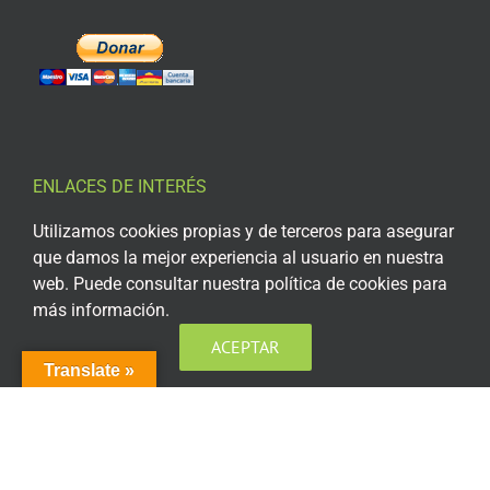
ENLACES DE INTERÉS
Utilizamos cookies propias y de terceros para asegurar
Aviso Legal
que damos la mejor experiencia al usuario en nuestra
Política de privacidad
web. Puede consultar nuestra política de cookies para
más información.
Política de privacidad Redes Sociales
ACEPTAR
Política de cookies
Translate »
Condiciones generales de contratación
Acceso plataforma de teleformación