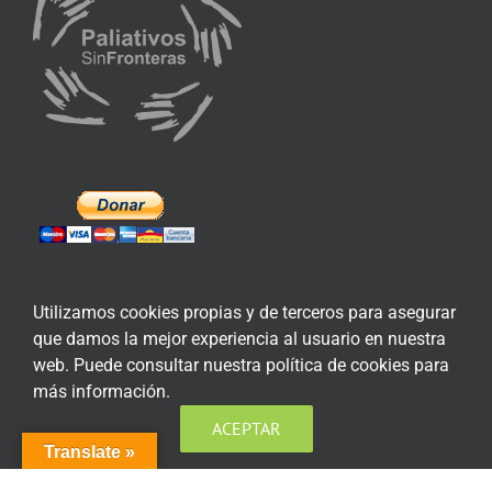
Utilizamos cookies propias y de terceros para asegurar
que damos la mejor experiencia al usuario en nuestra
ENLACES DE INTERÉS
web. Puede consultar nuestra política de cookies para
más información.
Aviso Legal
ACEPTAR
Política de privacidad
Translate »
Política de privacidad Redes Sociales