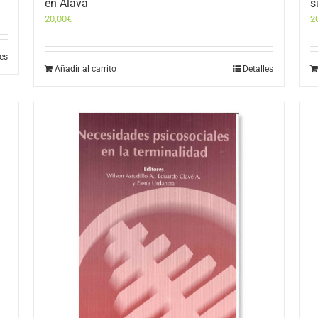
en Álava
s
20,00
€
2
les
Añadir al carrito
Detalles