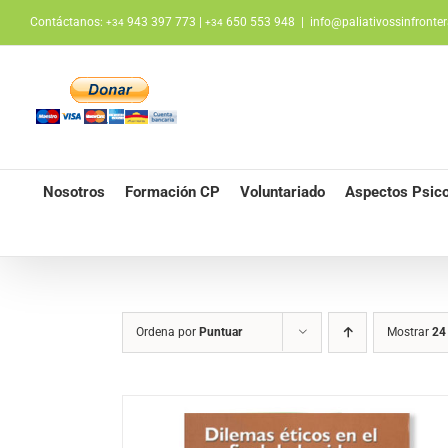
Saltar
Contáctanos:
943 397 773 |
650 553 948
|
info@paliativossinfronter
+34
+34
al
contenido
Nosotros
Formación CP
Voluntariado
Aspectos Psico
Ordena por
Puntuar
Mostrar
24