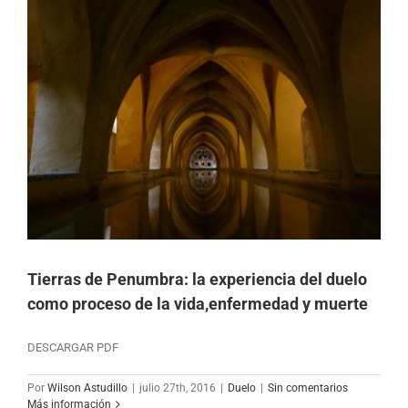
Tierras de Penumbra: la experiencia del duelo
como proceso de la vida,enfermedad y muerte
DESCARGAR PDF
Por
Wilson Astudillo
|
julio 27th, 2016
|
Duelo
|
Sin comentarios
Más información