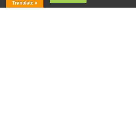
Translate »
Condiciones generales de contratación
Acceso plataforma de teleformación
ENCUÉNTRANOS EN LAS REDES SOCIALES