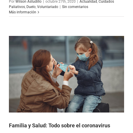
Por
Wilson Astudillo
|
octubre 27th, 2020
|
Actualidad
,
Cuidados
Paliativos
,
Duelo
,
Voluntariado
|
Sin comentarios
Más información
Familia y Salud: Todo sobre el coronavirus