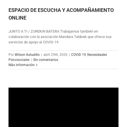
ESPACIO DE ESCUCHA Y ACOMPAÑAMIENTO
ONLINE
JUNTO A TI / ZUREKIN BATERA Trabajamos también en
colaboración con la asociación Mandara Taldeak que ofrece sus
servicios de apoyo al COVID 19
Por
Wilson Astudillo
|
abril 29th, 2020
|
COVID 19
,
Necesidades
Psicosociales
|
Sin comentarios
Más información