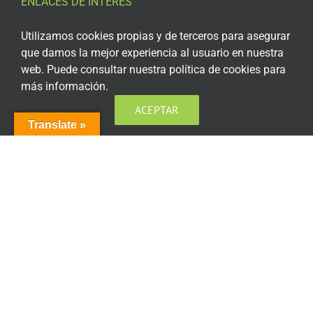
ENLACES DE INTERÉS
Aviso Legal
Utilizamos cookies propias y de terceros para asegurar
que damos la mejor experiencia al usuario en nuestra
Política de privacidad
web. Puede consultar nuestra política de cookies para
más información.
Política de privacidad Redes Sociales
ACEPTAR
Política de cookies
Translate »
Condiciones generales de contratación
Acceso plataforma de teleformación
ENCUÉNTRANOS EN LAS REDES SOCIALES