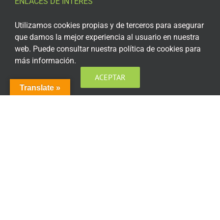
ENLACES DE INTERÉS
Aviso Legal
Utilizamos cookies propias y de terceros para asegurar
que damos la mejor experiencia al usuario en nuestra
Política de privacidad
web. Puede consultar nuestra política de cookies para
más información.
Política de privacidad Redes Sociales
ACEPTAR
Política de cookies
Translate »
Condiciones generales de contratación
Acceso plataforma de teleformación
ENCUÉNTRANOS EN LAS REDES SOCIALES