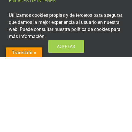
ENLACES DE INTERÉS
Aviso Legal
Utilizamos cookies propias y de terceros para asegurar
que damos la mejor experiencia al usuario en nuestra
Política de privacidad
web. Puede consultar nuestra política de cookies para
más información.
Política de privacidad Redes Sociales
ACEPTAR
Política de cookies
Translate »
Condiciones generales de contratación
Acceso plataforma de teleformación
ENCUÉNTRANOS EN LAS REDES SOCIALES