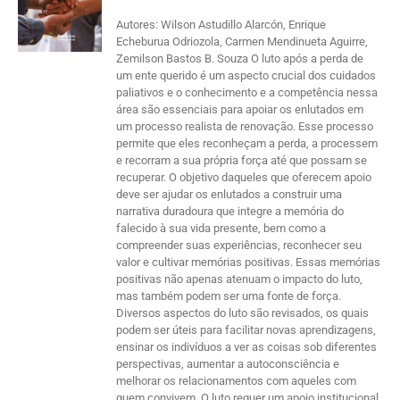
Autores: Wilson Astudillo Alarcón, Enrique
Echeburua Odriozola, Carmen Mendinueta Aguirre,
Zemilson Bastos B. Souza O luto após a perda de
um ente querido é um aspecto crucial dos cuidados
paliativos e o conhecimento e a competência nessa
área são essenciais para apoiar os enlutados em
um processo realista de renovação. Esse processo
permite que eles reconheçam a perda, a processem
e recorram a sua própria força até que possam se
recuperar. O objetivo daqueles que oferecem apoio
deve ser ajudar os enlutados a construir uma
narrativa duradoura que integre a memória do
falecido à sua vida presente, bem como a
compreender suas experiências, reconhecer seu
valor e cultivar memórias positivas. Essas memórias
positivas não apenas atenuam o impacto do luto,
mas também podem ser uma fonte de força.
Diversos aspectos do luto são revisados, os quais
podem ser úteis para facilitar novas aprendizagens,
ensinar os indivíduos a ver as coisas sob diferentes
perspectivas, aumentar a autoconsciência e
melhorar os relacionamentos com aqueles com
quem convivem. O luto requer um apoio institucional