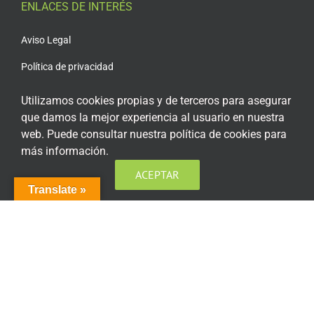
ENLACES DE INTERÉS
Aviso Legal
Política de privacidad
Política de privacidad Redes Sociales
Utilizamos cookies propias y de terceros para asegurar
que damos la mejor experiencia al usuario en nuestra
Política de cookies
web. Puede consultar nuestra política de cookies para
Condiciones generales de contratación
más información.
Acceso plataforma de teleformación
ACEPTAR
Translate »
ENCUÉNTRANOS EN LAS REDES SOCIALES