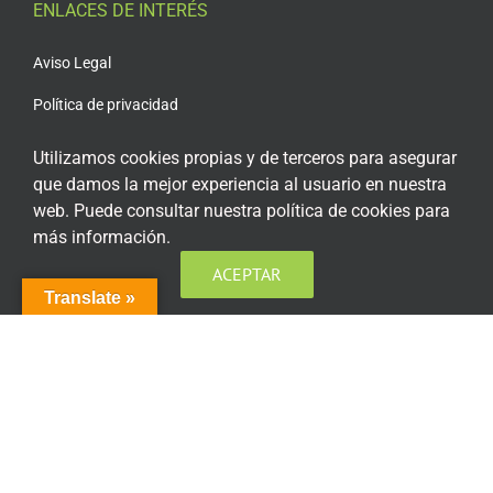
ENLACES DE INTERÉS
Aviso Legal
Política de privacidad
Política de privacidad Redes Sociales
Utilizamos cookies propias y de terceros para asegurar
que damos la mejor experiencia al usuario en nuestra
Política de cookies
web. Puede consultar nuestra política de cookies para
Condiciones generales de contratación
más información.
Acceso plataforma de teleformación
ACEPTAR
Translate »
ENCUÉNTRANOS EN LAS REDES SOCIALES