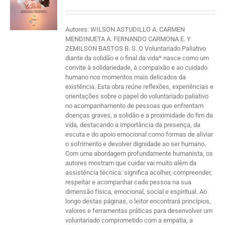
Autores: WILSON ASTUDILLO A. CARMEN
MENDINUETA A. FERNANDO CARMONA E. Y
ZEMILSON BASTOS B. S. O Voluntariado Paliativo
diante da solidão e o final da vida* nasce como um
convite à solidariedade, à compaixão e ao cuidado
humano nos momentos mais delicados da
existência. Esta obra reúne reflexões, experiências e
orientações sobre o papel do voluntariado paliativo
no acompanhamento de pessoas que enfrentam
doenças graves, a solidão e a proximidade do fim da
vida, destacando a importância da presença, da
escuta e do apoio emocional como formas de aliviar
o sofrimento e devolver dignidade ao ser humano.
Com uma abordagem profundamente humanista, os
autores mostram que cuidar vai muito além da
assistência técnica: significa acolher, compreender,
respeitar e acompanhar cada pessoa na sua
dimensão física, emocional, social e espiritual. Ao
longo destas páginas, o leitor encontrará princípios,
valores e ferramentas práticas para desenvolver um
voluntariado comprometido com a empatia, a