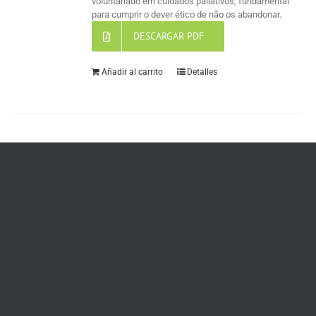
voluntariado em cuidados paliativos, fundamental
para cumprir o dever ético de não os abandonar.
DESCARGAR PDF
Añadir al carrito
Detalles