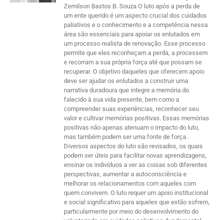
Zemilson Bastos B. Souza O luto após a perda de
um ente querido é um aspecto crucial dos cuidados
paliativos e o conhecimento e a competência nessa
área são essenciais para apoiar os enlutados em
um processo realista de renovação. Esse processo
permite que eles reconheçam a perda, a processem
e recorram a sua própria força até que possam se
recuperar. O objetivo daqueles que oferecem apoio
deve ser ajudar os enlutados a construir uma
narrativa duradoura que integre a memória do
falecido à sua vida presente, bem como a
compreender suas experiências, reconhecer seu
valor e cultivar memórias positivas. Essas memórias
positivas não apenas atenuam o impacto do luto,
mas também podem ser uma fonte de força.
Diversos aspectos do luto são revisados, os quais
podem ser úteis para facilitar novas aprendizagens,
ensinar os indivíduos a ver as coisas sob diferentes
perspectivas, aumentar a autoconsciência e
melhorar os relacionamentos com aqueles com
quem convivem. O luto requer um apoio institucional
e social significativo para aqueles que estão sofrem,
particularmente por meio do desenvolvimento do