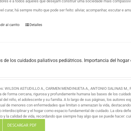
dores e a todos aqueles que desejam construir uma sociedade mais compassiva
vel curar, há sempre muito que pode ser feito: aliviar, acompanhar, escutar e am
dir al carrito
Detalles
s de los cuidados paliativos pediátricos. Importancia del hogar
es: WILSON ASTUDILLO A., CARMEN MENDINUETA A., ANTONIO SALINAS M., 
a de forma cercana, rigurosa y profundamente humana las bases de los cuidados 
al del niño, el adolescente y su familia. A lo largo de sus páginas, los autores ex
itual de menores con enfermedades que limitan o amenazan la vida, destacando
jo interdisciplinar y el hogar como espacio fundamental de cuidado. La obra def
o y la calidad de vida, recordando que siempre hay algo que se puede hacer: cuid
DESCARGAR PDF