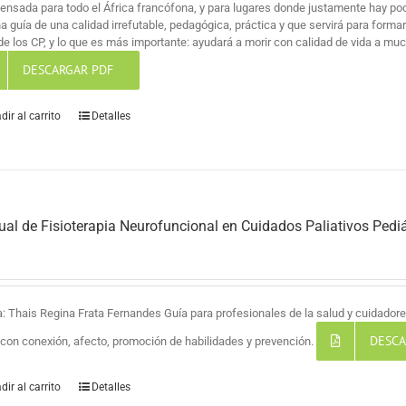
pensada para todo el África francófona, y para lugares donde justamente hay po
na guía de una calidad irrefutable, pedagógica, práctica y que servirá para for
de los CP, y lo que es más importante: ayudará a morir con calidad de vida a mu
DESCARGAR PDF
dir al carrito
Detalles
al de Fisioterapia Neurofuncional en Cuidados Paliativos Pediá
a: Thais Regina Frata Fernandes Guía para profesionales de la salud y cuidadores
DESCA
a con conexión, afecto, promoción de habilidades y prevención.
dir al carrito
Detalles