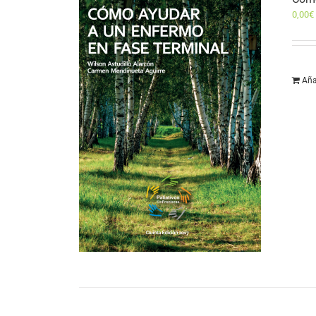
0,00
€
Aña