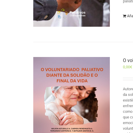
palia
Aña
O vo
0,00
€
Autor
da so
exist
enfre
como 
que c
emocio
volun