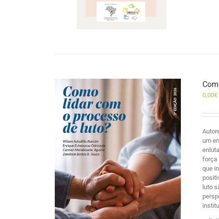
Como
0,00
€
Autor
um en
enlut
força
que i
posit
luto 
persp
insti