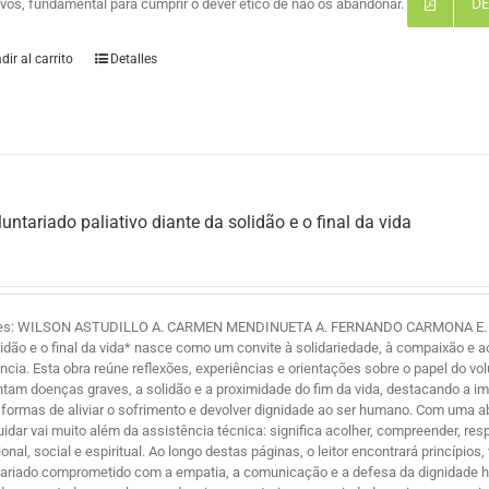
DE
tivos, fundamental para cumprir o dever ético de não os abandonar.
dir al carrito
Detalles
luntariado paliativo diante da solidão e o final da vida
es: WILSON ASTUDILLO A. CARMEN MENDINUETA A. FERNANDO CARMONA E. Y ZE
lidão e o final da vida* nasce como um convite à solidariedade, à compaixão 
ência. Esta obra reúne reflexões, experiências e orientações sobre o papel do 
ntam doenças graves, a solidão e a proximidade do fim da vida, destacando a i
formas de aliviar o sofrimento e devolver dignidade ao ser humano. Com uma
uidar vai muito além da assistência técnica: significa acolher, compreender, r
nal, social e espiritual. Ao longo destas páginas, o leitor encontrará princípio
tariado comprometido com a empatia, a comunicação e a defesa da dignidade hum