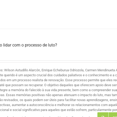
 lidar com o processo de luto?
es: Wilson Astudillo Alarcón, Enrique Echeburua Odriozola, Carmen Mendinueta A
te querido é um aspecto crucial dos cuidados paliativos e o conhecimento e a 
ados em um processo realista de renovação. Esse processo permite que eles r
 até que possam se recuperar. O objetivo daqueles que oferecem apoio deve ser 
ntegre a memória do falecido à sua vida presente, bem como a compreender suas
ivas. Essas memórias positivas não apenas atenuam o impacto do luto, mas ta
são revisados, os quais podem ser úteis para facilitar novas aprendizagens, ensi
ectivas, aumentar a autoconsciência e melhorar os relacionamentos com aque
tucional e social significativo para aqueles que estão sofrem, particularmente 