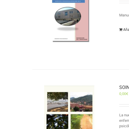
Manua
Aña
SOIN
0,00
€
La nu
enfer
psicó