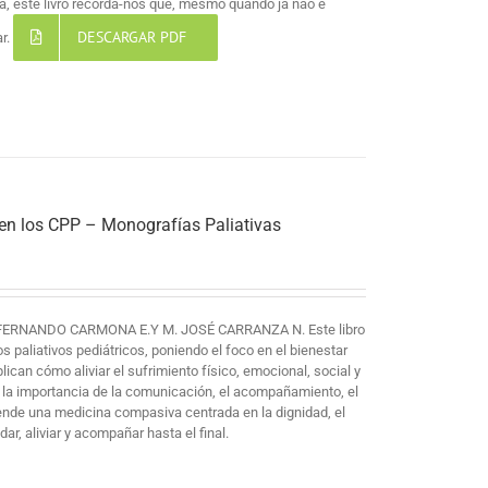
, este livro recorda-nos que, mesmo quando já não é
DESCARGAR PDF
ar.
 en los CPP – Monografías Paliativas
FERNANDO CARMONA E.Y M. JOSÉ CARRANZA N. Este libro
paliativos pediátricos, poniendo el foco en el bienestar
plican cómo aliviar el sufrimiento físico, emocional, social y
 la importancia de la comunicación, el acompañamiento, el
iende una medicina compasiva centrada en la dignidad, el
ar, aliviar y acompañar hasta el final.