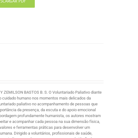
SCARGAR PDF
MILSON BASTOS B. S. O Voluntariado Paliativo diante
e ao cuidado humano nos momentos mais delicados da
voluntariado paliativo no acompanhamento de pessoas que
mportância da presença, da escuta e do apoio emocional
 abordagem profundamente humanista, os autores mostram
espeitar e acompanhar cada pessoa na sua dimensão física,
s, valores e ferramentas práticas para desenvolver um
ana. Dirigido a voluntários, profissionais de saúde,