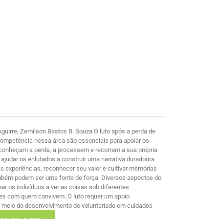
guirre, Zemilson Bastos B. Souza O luto após a perda de
competência nessa área são essenciais para apoiar os
econheçam a perda, a processem e recorram a sua própria
ajudar os enlutados a construir uma narrativa duradoura
 experiências, reconhecer seu valor e cultivar memórias
mbém podem ser uma fonte de força. Diversos aspectos do
nar os indivíduos a ver as coisas sob diferentes
les com quem convivem. O luto requer um apoio
por meio do desenvolvimento do voluntariado em cuidados