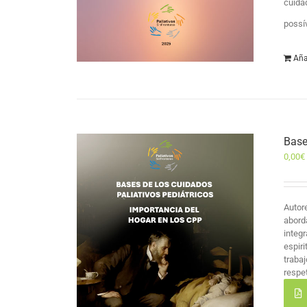
cuida
possí
Aña
Base
0,00
€
Autor
abord
integr
espir
traba
respet