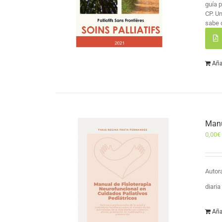
guía 
CP. U
sabe 
Aña
Manu
0,00
€
Autor
diari
Aña