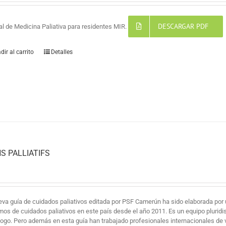
DESCARGAR PDF
l de Medicina Paliativa para residentes MIR.
dir al carrito
Detalles
S PALLIATIFS
eva guía de cuidados paliativos editada por PSF Camerún ha sido elaborada por 
mos de cuidados paliativos en este país desde el año 2011. Es un equipo pluridi
logo. Pero además en esta guía han trabajado profesionales internacionales de v