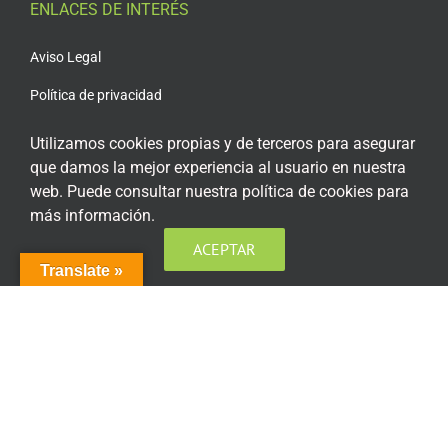
ENLACES DE INTERÉS
Aviso Legal
Política de privacidad
Política de privacidad Redes Sociales
Utilizamos cookies propias y de terceros para asegurar
que damos la mejor experiencia al usuario en nuestra
Política de cookies
web. Puede consultar nuestra política de cookies para
Condiciones generales de contratación
más información.
Acceso plataforma de teleformación
ACEPTAR
Translate »
ENCUÉNTRANOS EN LAS REDES SOCIALES