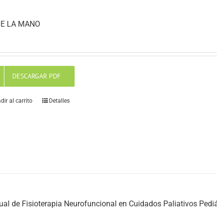
E LA MANO
DESCARGAR PDF
dir al carrito
Detalles
al de Fisioterapia Neurofuncional en Cuidados Paliativos Pediá