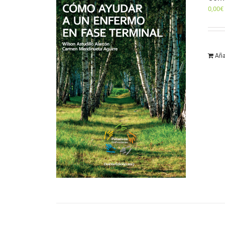
0,00
€
Aña