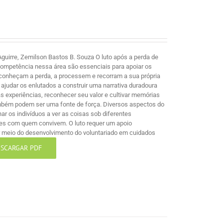
guirre, Zemilson Bastos B. Souza O luto após a perda de
competência nessa área são essenciais para apoiar os
econheçam a perda, a processem e recorram a sua própria
ajudar os enlutados a construir uma narrativa duradoura
 experiências, reconhecer seu valor e cultivar memórias
mbém podem ser uma fonte de força. Diversos aspectos do
nar os indivíduos a ver as coisas sob diferentes
les com quem convivem. O luto requer um apoio
por meio do desenvolvimento do voluntariado em cuidados
SCARGAR PDF