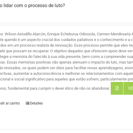
 lidar com o processo de luto?
es: Wilson Astudillo Alarcón, Enrique Echeburua Odriozola, Carmen Mendinueta A
te querido é um aspecto crucial dos cuidados paliativos e o conhecimento e a 
ados em um processo realista de renovação. Esse processo permite que eles r
 até que possam se recuperar. O objetivo daqueles que oferecem apoio deve ser 
ntegre a memória do falecido à sua vida presente, bem como a compreender suas
ivas. Essas memórias positivas não apenas atenuam o impacto do luto, mas ta
são revisados, os quais podem ser úteis para facilitar novas aprendizagens, ensi
ectivas, aumentar a autoconsciência e melhorar os relacionamentos com aque
tucional e social significativo para aqueles que estão sofrem, particularmente 
DE
tivos, fundamental para cumprir o dever ético de não os abandonar.
dir al carrito
Detalles