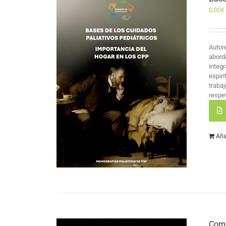
0,00
€
Autor
abord
integr
espir
traba
respet
Aña
Como