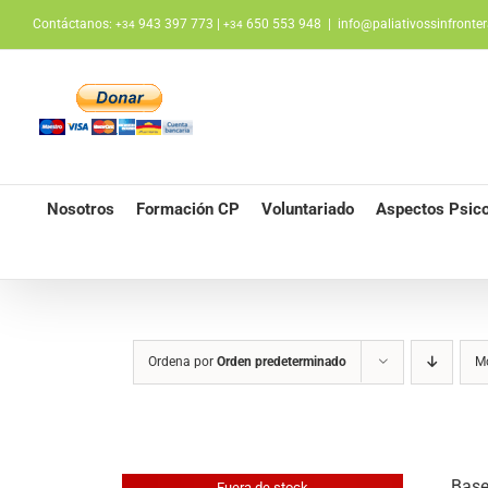
Saltar
Contáctanos:
943 397 773 |
650 553 948
|
info@paliativossinfronter
+34
+34
al
contenido
Nosotros
Formación CP
Voluntariado
Aspectos Psico
Ordena por
Orden predeterminado
M
Base
Fuera de stock