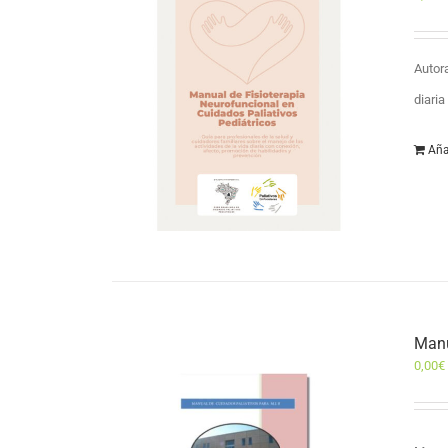
Autor
diari
Aña
Manu
0,00
€