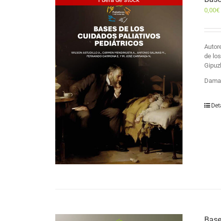
0,00
€
Auto
de lo
Gipuz
Damas
Det
Base