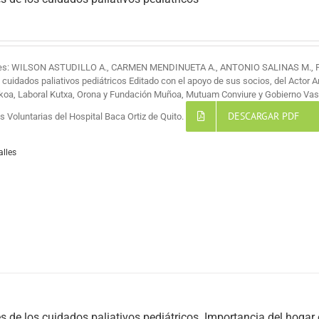
res: WILSON ASTUDILLO A., CARMEN MENDINUETA A., ANTONIO SALINAS M.,
s cuidados paliativos pediátricos Editado con el apoyo de sus socios, del Actor 
koa, Laboral Kutxa, Orona y Fundación Muñoa, Mutuam Conviure y Gobierno Vas
DESCARGAR PDF
 Voluntarias del Hospital Baca Ortiz de Quito.
alles
s de los cuidados paliativos pediátricos. Importancia del hogar