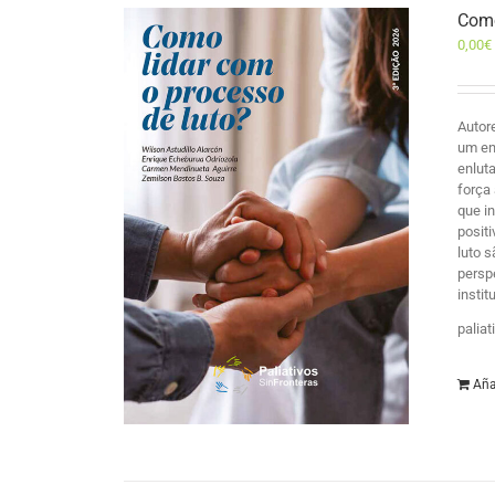
Como
0,00
€
Autor
um en
enlut
força
que i
posit
luto 
persp
insti
palia
Aña