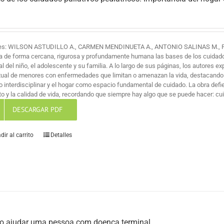
es: WILSON ASTUDILLO A., CARMEN MENDINUETA A., ANTONIO SALINAS M., 
a de forma cercana, rigurosa y profundamente humana las bases de los cuidados 
al del niño, el adolescente y su familia. A lo largo de sus páginas, los autores ex
itual de menores con enfermedades que limitan o amenazan la vida, destacando
jo interdisciplinar y el hogar como espacio fundamental de cuidado. La obra def
o y la calidad de vida, recordando que siempre hay algo que se puede hacer: cuid
DESCARGAR PDF
dir al carrito
Detalles
 ajudar uma pessoa com doença terminal