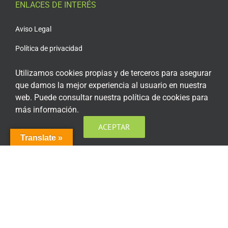
ENLACES DE INTERÉS
Aviso Legal
Política de privacidad
Política de privacidad Redes Sociales
Utilizamos cookies propias y de terceros para asegurar
que damos la mejor experiencia al usuario en nuestra
Política de cookies
web. Puede consultar nuestra política de cookies para
Condiciones generales de contratación
más información.
Acceso plataforma de teleformación
ACEPTAR
Translate »
ENCUÉNTRANOS EN LAS REDES SOCIALES