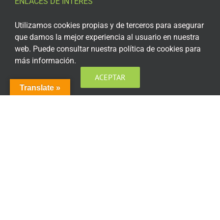
ENLACES DE INTERÉS
Aviso Legal
Utilizamos cookies propias y de terceros para asegurar
que damos la mejor experiencia al usuario en nuestra
Política de privacidad
web. Puede consultar nuestra política de cookies para
más información.
Política de privacidad Redes Sociales
ACEPTAR
Política de cookies
Translate »
Condiciones generales de contratación
Acceso plataforma de teleformación
ENCUÉNTRANOS EN LAS REDES SOCIALES