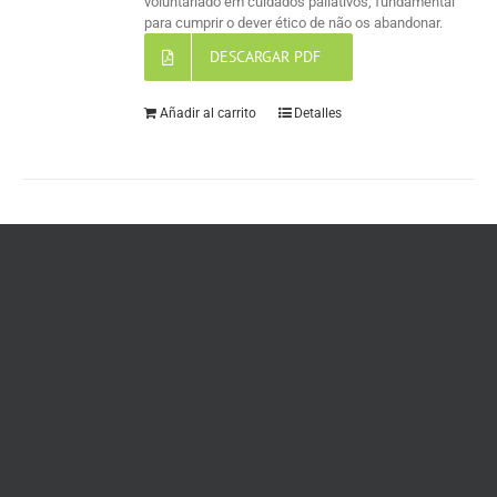
voluntariado em cuidados paliativos, fundamental
para cumprir o dever ético de não os abandonar.
DESCARGAR PDF
Añadir al carrito
Detalles