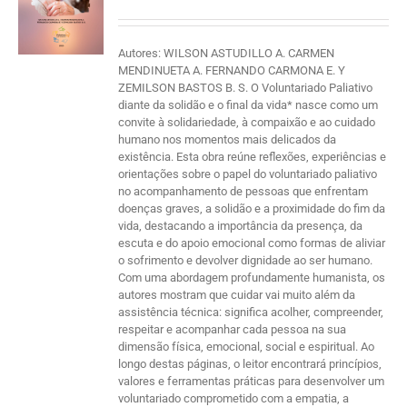
Autores: WILSON ASTUDILLO A. CARMEN
MENDINUETA A. FERNANDO CARMONA E. Y
ZEMILSON BASTOS B. S. O Voluntariado Paliativo
diante da solidão e o final da vida* nasce como um
convite à solidariedade, à compaixão e ao cuidado
humano nos momentos mais delicados da
existência. Esta obra reúne reflexões, experiências e
orientações sobre o papel do voluntariado paliativo
no acompanhamento de pessoas que enfrentam
doenças graves, a solidão e a proximidade do fim da
vida, destacando a importância da presença, da
escuta e do apoio emocional como formas de aliviar
o sofrimento e devolver dignidade ao ser humano.
Com uma abordagem profundamente humanista, os
autores mostram que cuidar vai muito além da
assistência técnica: significa acolher, compreender,
respeitar e acompanhar cada pessoa na sua
dimensão física, emocional, social e espiritual. Ao
longo destas páginas, o leitor encontrará princípios,
valores e ferramentas práticas para desenvolver um
voluntariado comprometido com a empatia, a