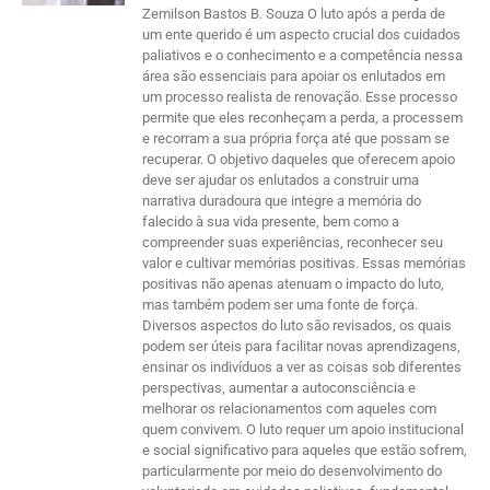
Zemilson Bastos B. Souza O luto após a perda de
um ente querido é um aspecto crucial dos cuidados
paliativos e o conhecimento e a competência nessa
área são essenciais para apoiar os enlutados em
um processo realista de renovação. Esse processo
permite que eles reconheçam a perda, a processem
e recorram a sua própria força até que possam se
recuperar. O objetivo daqueles que oferecem apoio
deve ser ajudar os enlutados a construir uma
narrativa duradoura que integre a memória do
falecido à sua vida presente, bem como a
compreender suas experiências, reconhecer seu
valor e cultivar memórias positivas. Essas memórias
positivas não apenas atenuam o impacto do luto,
mas também podem ser uma fonte de força.
Diversos aspectos do luto são revisados, os quais
podem ser úteis para facilitar novas aprendizagens,
ensinar os indivíduos a ver as coisas sob diferentes
perspectivas, aumentar a autoconsciência e
melhorar os relacionamentos com aqueles com
quem convivem. O luto requer um apoio institucional
e social significativo para aqueles que estão sofrem,
particularmente por meio do desenvolvimento do