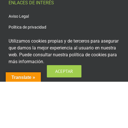
ENLACES DE INTERÉS
Aviso Legal
Política de privacidad
Política de privacidad Redes Sociales
Utilizamos cookies propias y de terceros para asegurar
que damos la mejor experiencia al usuario en nuestra
Política de cookies
web. Puede consultar nuestra política de cookies para
Condiciones generales de contratación
más información.
Acceso plataforma de teleformación
ACEPTAR
Translate »
ENCUÉNTRANOS EN LAS REDES SOCIALES