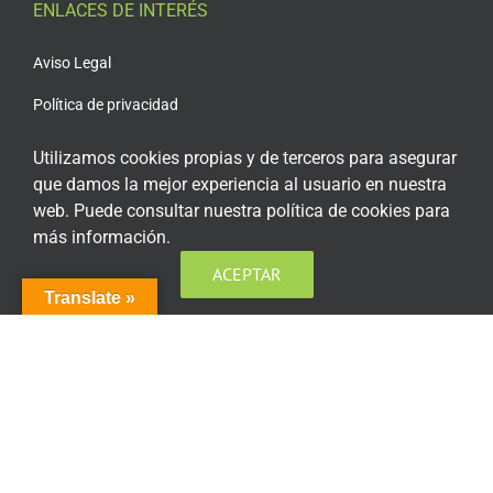
ENLACES DE INTERÉS
Aviso Legal
Política de privacidad
Política de privacidad Redes Sociales
Utilizamos cookies propias y de terceros para asegurar
que damos la mejor experiencia al usuario en nuestra
Política de cookies
web. Puede consultar nuestra política de cookies para
Condiciones generales de contratación
más información.
Acceso plataforma de teleformación
ACEPTAR
Translate »
ENCUÉNTRANOS EN LAS REDES SOCIALES