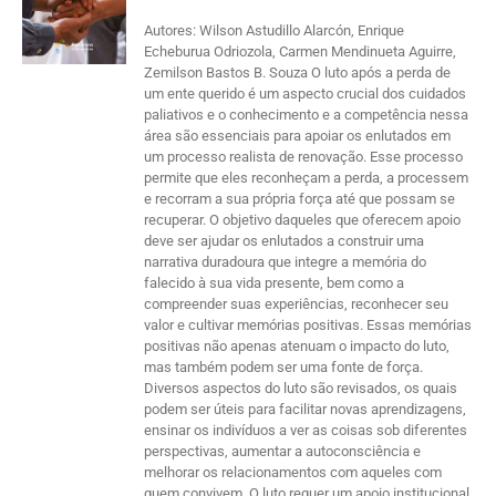
Autores: Wilson Astudillo Alarcón, Enrique
Echeburua Odriozola, Carmen Mendinueta Aguirre,
Zemilson Bastos B. Souza O luto após a perda de
um ente querido é um aspecto crucial dos cuidados
paliativos e o conhecimento e a competência nessa
área são essenciais para apoiar os enlutados em
um processo realista de renovação. Esse processo
permite que eles reconheçam a perda, a processem
e recorram a sua própria força até que possam se
recuperar. O objetivo daqueles que oferecem apoio
deve ser ajudar os enlutados a construir uma
narrativa duradoura que integre a memória do
falecido à sua vida presente, bem como a
compreender suas experiências, reconhecer seu
valor e cultivar memórias positivas. Essas memórias
positivas não apenas atenuam o impacto do luto,
mas também podem ser uma fonte de força.
Diversos aspectos do luto são revisados, os quais
podem ser úteis para facilitar novas aprendizagens,
ensinar os indivíduos a ver as coisas sob diferentes
perspectivas, aumentar a autoconsciência e
melhorar os relacionamentos com aqueles com
quem convivem. O luto requer um apoio institucional