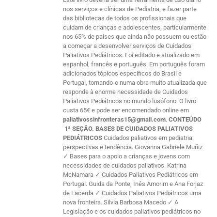
nos serviços e clínicas de Pediatria, e fazer parte
das bibliotecas de todos os profissionais que
cuidam de crianças e adolescentes, particularmente
nos 65% de países que ainda não possuem ou estão
a começar a desenvolver serviços de Cuidados
Paliativos Pediátricos. Foi editado e atualizado em
espanhol, francês e português. Em português foram
adicionados tópicos específicos do Brasil e
Portugal, tornando-o numa obra muito atualizada que
responde à enorme necessidade de Cuidados
Paliativos Pediátricos no mundo lusófono. O livro
custa 65€ e pode ser encomendado online em
paliativossinfronteras15@gmail.com
.
CONTEÚDO
1ª SEÇÃO. BASES DE CUIDADOS PALIATIVOS
PEDIÁTRICOS
Cuidados paliativos em pediatria:
perspectivas e tendência. Giovanna Gabriele Muñiz
✓ Bases para o apoio a crianças e jovens com
necessidades de cuidados paliativos. Katrina
McNamara ✓ Cuidados Paliativos Pediátricos em
Portugal. Guida da Ponte, Inês Amorim e Ana Forjaz
de Lacerda ✓ Cuidados Paliativos Pediátricos uma
nova fronteira. Silvia Barbosa Macedo ✓ A
Legislação e os cuidados paliativos pediátricos no