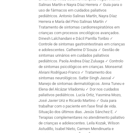
Salinas Martín e Nayra Díaz Herrera ✓ Guia para o
uso de fármacos em cuidados paliativos
pediátricos. Antonio Salinas Martín, Nayra Díaz
Herrera e María del Pino Salinas Martín ✓
Tratamento de sintomas cardiorrespiratórios em
crianças com procesos oncológicos avançados.
Dinesh Lalchandani e Dácil Parrilla Toribio ✓
Controle de sintomas gastrointestinais em crianças
e adolescentes. Catherine D’Souza ✓ Gestão de
sintomas urinários em cuidados paliativos
pediátricos. Paola Andrea Díaz Zuluaga ✓ Controlo
de sintomas psicológicos em crianças. Monserrat
Alviani Rodríguez-Franco ✓ Tratamento dos
sintomas neurológicos. Satbir Singh Jassal ✓
Manejo de sintomas dermatológicos. Anna Tuneu e
Elena del Alcázar Viladomiu ✓ Dor nos cuidados
paliativos pediátricos. Lucía Ortiz, Yasmina Mozo,
José Javier Uriz e Ricardo Martino ✓ Guia para
trabalhar com o paciente em fase final de vida.
Situação dos últimos dias. Jesús Sánchez E. ✓
Terapias complementares no atendimento paliativo
de crianças e adolescentes. Leila Kozak, Wilson
Astudillo, Isabel Nieto, Carmen Mendinueta e