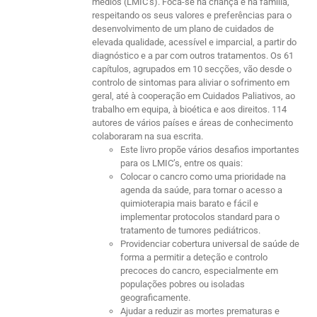
médios (LMIC’s). Foca-se na criança e na família,
respeitando os seus valores e preferências para o
desenvolvimento de um plano de cuidados de
elevada qualidade, acessível e imparcial, a partir do
diagnóstico e a par com outros tratamentos. Os 61
capítulos, agrupados em 10 secções, vão desde o
controlo de sintomas para aliviar o sofrimento em
geral, até à cooperação em Cuidados Paliativos, ao
trabalho em equipa, à bioética e aos direitos. 114
autores de vários países e áreas de conhecimento
colaboraram na sua escrita.
Este livro propõe vários desafios importantes
para os LMIC’s, entre os quais:
Colocar o cancro como uma prioridade na
agenda da saúde, para tornar o acesso a
quimioterapia mais barato e fácil e
implementar protocolos standard para o
tratamento de tumores pediátricos.
Providenciar cobertura universal de saúde de
forma a permitir a deteção e controlo
precoces do cancro, especialmente em
populações pobres ou isoladas
geograficamente.
Ajudar a reduzir as mortes prematuras e