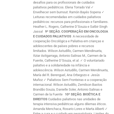
desafios para os profissionais de cuidados
paliativos pediátricos. Elena Torrado Val ✓
Envelhecer sem burnout. Ramón Bayés Sopena ✓
Leituras recomendadas em cuidados paliativos
pediátricos: recursos para profissionais e familiares.
Heather L. Rogers, Catherine D’Souza e Satbir Singh
Jassal
9ª SEÇÃO. COOPERAÇÃO EM ONCOLOGIA
E CUIDADOS PALIATIVOS
A necessidade de
cooperação Oncológica e Paliativa em crianças e
adolescentes de países pobres e recursos
limitados. Wilson Astudillo, Carmen Mendinueta,
Itziar Astigarraga, Antonio Salinas M., Carmen de la
Fuente, Catherine D’Souza, et al. ✓ O voluntariado
paliativo e a solidariedade na infância e
adolescência. Wilson Astudillo, Carmen Mendinueta,
María del R. Berenguel, Ana Orbegozo e Jesús
Muñoz ✓ Paliativos Sem Fronteiras e a cooperação
internacional. Wilson Astudillo, Zemilson Bastos
Brandão Souza, Danielle Soler, Antonio Salinas e
Carmen de la Fuente
10ª SEÇÃO. BIOÉTICA E
DIREITOS
Cuidados paliativos nas unidades de
terapia intensiva pediátricas alguns dilemas éticos.
Amanda Menchaca, Rosario Lores e Marta Alberti ✓
Entre a cura e o cuidado em neonatologia. Limites do