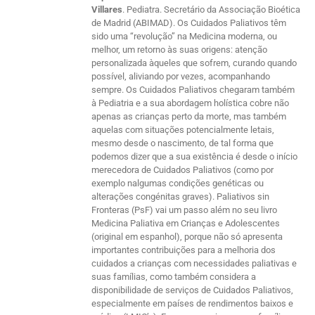
Villares
. Pediatra. Secretário da Associação Bioética
de Madrid (ABIMAD). Os Cuidados Paliativos têm
sido uma “revolução” na Medicina moderna, ou
melhor, um retorno às suas origens: atenção
personalizada àqueles que sofrem, curando quando
possível, aliviando por vezes, acompanhando
sempre. Os Cuidados Paliativos chegaram também
à Pediatria e a sua abordagem holística cobre não
apenas as crianças perto da morte, mas também
aquelas com situações potencialmente letais,
mesmo desde o nascimento, de tal forma que
podemos dizer que a sua existência é desde o início
merecedora de Cuidados Paliativos (como por
exemplo nalgumas condições genéticas ou
alterações congénitas graves). Paliativos sin
Fronteras (PsF) vai um passo além no seu livro
Medicina Paliativa em Crianças e Adolescentes
(original em espanhol), porque não só apresenta
importantes contribuições para a melhoria dos
cuidados a crianças com necessidades paliativas e
suas famílias, como também considera a
disponibilidade de serviços de Cuidados Paliativos,
especialmente em países de rendimentos baixos e