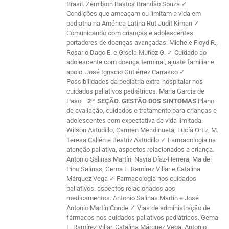
Brasil. Zemilson Bastos Brandão Souza ✓
Condições que ameaçam ou limitam a vida em
pediatria na América Latina Rut Judit Kiman ✓
Comunicando com crianças e adolescentes
portadores de doenças avançadas. Michele Floyd R.,
Rosario Dago E. e Gisela Muñoz G. ✓ Cuidado ao
adolescente com doença terminal, ajuste familiar e
apoio. José Ignacio Gutiérrez Carrasco ✓
Possibilidades da pediatria extra-hospitalar nos
cuidados paliativos pediátricos. Maria Garcia de
Paso
2 ª SEÇÃO. GESTÃO DOS SINTOMAS
Plano
de avaliação, cuidados e tratamento para crianças e
adolescentes com expectativa de vida limitada.
Wilson Astudillo, Carmen Mendinueta, Lucía Ortiz, M.
Teresa Callén e Beatriz Astudillo ✓ Farmacologia na
atenção paliativa, aspectos relacionados a criança.
Antonio Salinas Martín, Nayra Díaz-Herrera, Ma del
Pino Salinas, Gema L. Ramírez Villar e Catalina
Márquez Vega ✓ Farmacologia nos cuidados
paliativos. aspectos relacionados aos
medicamentos. Antonio Salinas Martín e José
Antonio Martín Conde ✓ Vias de administração de
fármacos nos cuidados paliativos pediátricos. Gema
L. Ramírez Villar, Catalina Márquez Vega, Antonio