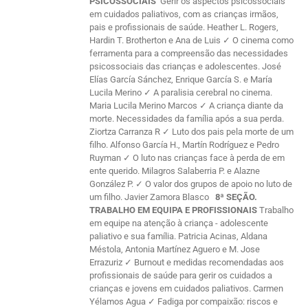
PSICOSSOCIAIS
Gerir os aspectos psicossociais
em cuidados paliativos, com as crianças irmãos,
pais e profissionais de saúde. Heather L. Rogers,
Hardin T. Brotherton e Ana de Luis ✓ O cinema como
ferramenta para a compreensão das necessidades
psicossociais das crianças e adolescentes. José
Elías García Sánchez, Enrique García S. e María
Lucila Merino ✓ A paralisia cerebral no cinema.
Maria Lucila Merino Marcos ✓ A criança diante da
morte. Necessidades da família após a sua perda.
Ziortza Carranza R ✓ Luto dos pais pela morte de um
filho. Alfonso García H., Martín Rodríguez e Pedro
Ruyman ✓ O luto nas crianças face à perda de em
ente querido. Milagros Salaberria P. e Alazne
González P. ✓ O valor dos grupos de apoio no luto de
um filho. Javier Zamora Blasco
8ª SEÇÃO.
TRABALHO EM EQUIPA E PROFISSIONAIS
Trabalho
em equipe na atenção à criança - adolescente
paliativo e sua família. Patricia Acinas, Aldana
Méstola, Antonia Martínez Aguero e M. Jose
Errazuriz ✓ Burnout e medidas recomendadas aos
profissionais de saúde para gerir os cuidados a
crianças e jovens em cuidados paliativos. Carmen
Yélamos Agua ✓ Fadiga por compaixão: riscos e