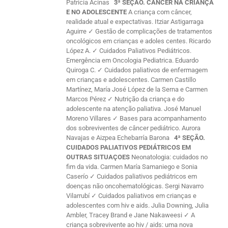
Patricia Acinas
3ª SEÇÃO. CÂNCER NA CRIANÇA
E NO ADOLESCENTE
A criança com câncer,
realidade atual e expectativas. Itziar Astigarraga
Aguirre ✓ Gestão de complicações de tratamentos
oncológicos em crianças e adoles centes. Ricardo
López A. ✓ Cuidados Paliativos Pediátricos.
Emergência em Oncologia Pediatrica. Eduardo
Quiroga C. ✓ Cuidados paliativos de enfermagem
em crianças e adolescentes. Carmen Castillo
Martínez, María José López de la Serna e Carmen
Marcos Pérez ✓ Nutrição da criança e do
adolescente na atenção paliativa. José Manuel
Moreno Villares ✓ Bases para acompanhamento
dos sobreviventes de câncer pediátrico. Aurora
Navajas e Aizpea Echebarría Barona
4ª SEÇÃO.
CUIDADOS PALIATIVOS PEDIÁTRICOS EM
OUTRAS SITUAÇOES
Neonatologia: cuidados no
fim da vida. Carmen María Samaniego e Sonia
Caserío ✓ Cuidados paliativos pediátricos em
doenças não oncohematológicas. Sergi Navarro
Vilarrubí ✓ Cuidados paliativos em crianças e
adolescentes com hiv e aids. Julia Downing, Julia
Ambler, Tracey Brand e Jane Nakaweesi ✓ A
criança sobrevivente ao hiv / aids: uma nova