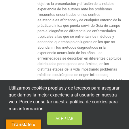
objetivo la presentación y difusión de la notable
experiencia de los autores ante los problemas
frecuentes encontrados en los centros
asistenciales africanos y de cualquier entorno de la
práctica clínica que pueda servir de Guía de campo
para el diagnóstico diferencial de enfermedades
tropicales a las que se enfrentan los médicos y
sanitarios que trabajan en lugares en los que no
abundan ni los métodos diagnósticos ni la
experiencia acumulada de los años. Las
enfermedades se describen en diferentes capítulos
distribuidos por regiones anatómicas, en las
distintas etapas de la vida, mostrando problemas
médicos o quirúrgicos de origen infeccioso,
traumático, neoplásico o malformativo, que han sido
tratados personalmente por los autores con las
Utilizamos cookies propias y de terceros para asegurar
medidas disponibles en ese medio y en ese
que damos la mejor experiencia al usuario en nuestra
momento. Cada caso clínico de los 350 que tiene el
web. Puede consultar nuestra política de cookies para
libro, describe sucintamente los datos clínicos
diagnósticos o terapéuticos más relevantes, sin
más información.
pretender profundizar en cada uno de ellos, para
ACEPTAR
mostrarlos con la mayor calidad posible. Cuidar de
los demás es responder sin condiciones ante el
Translate »