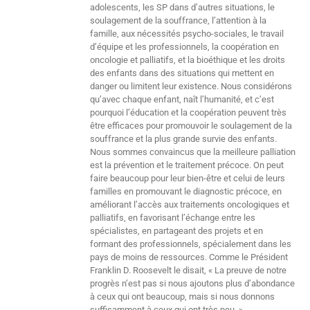
adolescents, les SP dans d’autres situations, le
soulagement de la souffrance, l’attention à la
famille, aux nécessités psycho-sociales, le travail
d’équipe et les professionnels, la coopération en
oncologie et palliatifs, et la bioéthique et les droits
des enfants dans des situations qui mettent en
danger ou limitent leur existence. Nous considérons
qu’avec chaque enfant, naît l’humanité, et c’est
pourquoi l’éducation et la coopération peuvent très
être efficaces pour promouvoir le soulagement de la
souffrance et la plus grande survie des enfants.
Nous sommes convaincus que la meilleure palliation
est la prévention et le traitement précoce. On peut
faire beaucoup pour leur bien-être et celui de leurs
familles en promouvant le diagnostic précoce, en
améliorant l’accès aux traitements oncologiques et
palliatifs, en favorisant l’échange entre les
spécialistes, en partageant des projets et en
formant des professionnels, spécialement dans les
pays de moins de ressources. Comme le Président
Franklin D. Roosevelt le disait, « La preuve de notre
progrès n’est pas si nous ajoutons plus d’abondance
à ceux qui ont beaucoup, mais si nous donnons
suffisamment à ceux qui ont très peu. »