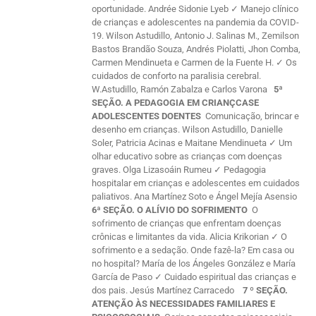
oportunidade. Andrée Sidonie Lyeb ✓ Manejo clínico
de crianças e adolescentes na pandemia da COVID-
19. Wilson Astudillo, Antonio J. Salinas M., Zemilson
Bastos Brandão Souza, Andrés Piolatti, Jhon Comba,
Carmen Mendinueta e Carmen de la Fuente H. ✓ Os
cuidados de conforto na paralisia cerebral.
W.Astudillo, Ramón Zabalza e Carlos Varona
5ª
SEÇÃO. A PEDAGOGIA EM CRIANÇCASE
ADOLESCENTES DOENTES
Comunicação, brincar e
desenho em crianças. Wilson Astudillo, Danielle
Soler, Patricia Acinas e Maitane Mendinueta ✓ Um
olhar educativo sobre as crianças com doenças
graves. Olga Lizasoáin Rumeu ✓ Pedagogia
hospitalar em crianças e adolescentes em cuidados
paliativos. Ana Martínez Soto e Ángel Mejía Asensio
6ª SEÇÃO. O ALÍVIO DO SOFRIMENTO
O
sofrimento de crianças que enfrentam doenças
crônicas e limitantes da vida. Alicia Krikorian ✓ O
sofrimento e a sedação. Onde fazê-la? Em casa ou
no hospital? María de los Ángeles González e María
García de Paso ✓ Cuidado espiritual das crianças e
dos pais. Jesús Martínez Carracedo
7 º SEÇÃO.
ATENÇÃO ÀS NECESSIDADES FAMILIARES E