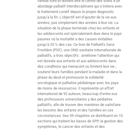
famille sont et doivent être le centre des soins d’un
abordage palliatif interdisciplinaire qui s’initiera avec
le traitement curatif depuis le propre diagnostic
jusqu’à la fin. L’objectif est d’ajouter de la vie aux
années, pas simplement des années à leur vie. La
situation de la phase terminale chez les enfants et
les adolescents est spécialement dure dans le pays
pauvres où la mortalité a des causes évitables
jusqu’à 25 % des cas. Ce livre de Palliatifs Sans
Frontière (PSF), une ONG sanitaire internationale de
palliatifs, a trois objectifs : améliorer l’attention qui
est donnée aux enfants et aux adolescents dans
des conditions qui menacent ou limitent leur vie ;
soutenir leurs familles pendant la maladie et dans la
phase du deuil et promouvoir la solidarité
oncologique et palliative pédiatrique avec les pays
de moins de ressources. Il représente un effort
international de 92 auteurs, beaucoup d’entre eux
des professeurs universitaires y des pédiatres
palliatifs, afin de trouver des manières de satisfaire
les besoins des enfants et des familles en ces
circonstances. Ses 59 chapitres se distribuent en 10
sections qui traitent les bases de SPP, la gestion des
symptômes, le cancer des enfants et des