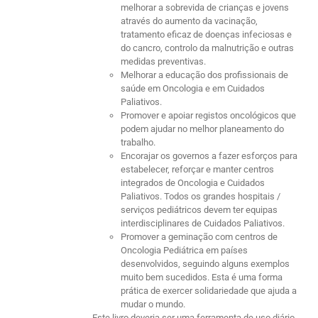
melhorar a sobrevida de crianças e jovens
através do aumento da vacinação,
tratamento eficaz de doenças infeciosas e
do cancro, controlo da malnutrição e outras
medidas preventivas.
Melhorar a educação dos profissionais de
saúde em Oncologia e em Cuidados
Paliativos.
Promover e apoiar registos oncológicos que
podem ajudar no melhor planeamento do
trabalho.
Encorajar os governos a fazer esforços para
estabelecer, reforçar e manter centros
integrados de Oncologia e Cuidados
Paliativos. Todos os grandes hospitais /
serviços pediátricos devem ter equipas
interdisciplinares de Cuidados Paliativos.
Promover a geminação com centros de
Oncologia Pediátrica em países
desenvolvidos, seguindo alguns exemplos
muito bem sucedidos. Esta é uma forma
prática de exercer solidariedade que ajuda a
mudar o mundo.
Este livro deveria ser uma ferramenta de uso diário