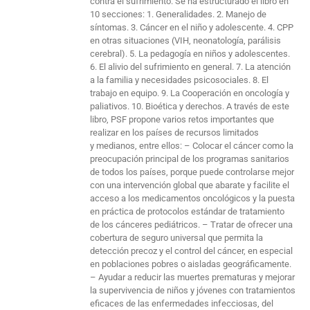
contra el sufrimiento. Se ha estructurado el libro en
10 secciones: 1. Generalidades. 2. Manejo de
síntomas. 3. Cáncer en el niño y adolescente. 4. CPP
en otras situaciones (VIH, neonatología, parálisis
cerebral). 5. La pedagogía en niños y adolescentes.
6. El alivio del sufrimiento en general. 7. La atención
a la familia y necesidades psicosociales. 8. El
trabajo en equipo. 9. La Cooperación en oncología y
paliativos. 10. Bioética y derechos. A través de este
libro, PSF propone varios retos importantes que
realizar en los países de recursos limitados
y medianos, entre ellos: – Colocar el cáncer como la
preocupación principal de los programas sanitarios
de todos los países, porque puede controlarse mejor
con una intervención global que abarate y facilite el
acceso a los medicamentos oncológicos y la puesta
en práctica de protocolos estándar de tratamiento
de los cánceres pediátricos. – Tratar de ofrecer una
cobertura de seguro universal que permita la
detección precoz y el control del cáncer, en especial
en poblaciones pobres o aisladas geográficamente.
– Ayudar a reducir las muertes prematuras y mejorar
la supervivencia de niños y jóvenes con tratamientos
eficaces de las enfermedades infecciosas, del