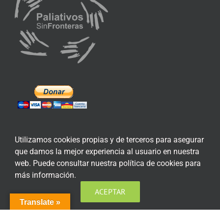
Utilizamos cookies propias y de terceros para asegurar
que damos la mejor experiencia al usuario en nuestra
ENLACES DE INTERÉS
web. Puede consultar nuestra política de cookies para
más información.
Aviso Legal
ACEPTAR
Política de privacidad
Translate »
Política de privacidad Redes Sociales