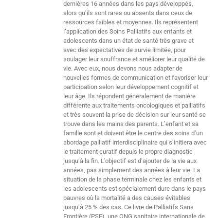
dernières 16 années dans les pays développés,
alors qu’ils sont rares ou absents dans ceux de
ressources faibles et moyennes. Ils représentent
l’application des Soins Palliatifs aux enfants et
adolescents dans un état de santé très grave et
avec des expectatives de survie limitée, pour
soulager leur souffrance et améliorer leur qualité de
vie. Avec eux, nous devons nous adapter de
nouvelles formes de communication et favoriser leur
participation selon leur développement cognitif et
leur âge. Ils répondent généralement de manière
différente aux traitements oncologiques et palliatifs
et très souvent la prise de décision sur leur santé se
trouve dans les mains des parents. L’enfant et sa
famille sont et doivent être le centre des soins d’un
abordage palliatif interdisciplinaire qui s’initiera avec
le traitement curatif depuis le propre diagnostic
jusqu’à la fin. L’objectif est d’ajouter de la vie aux
années, pas simplement des années à leur vie. La
situation de la phase terminale chez les enfants et
les adolescents est spécialement dure dans le pays
pauvres où la mortalité a des causes évitables
jusqu’à 25 % des cas. Ce livre de Palliatifs Sans
Frontière (PSF), une ONG sanitaire internationale de