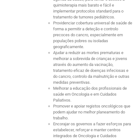
quimioterapia mais barato e fácil e
implementar protocolos standard para o
tratamento de tumores pediátricos.
Providenciar cobertura universal de saúde de
forma a permitir a deteção e controlo
precoces do cancro, especialmente em
populações pobres ou isoladas
geograficamente.
Ajudar a reduzir as mortes prematuras e
melhorar a sobrevida de crianças e jovens
através do aumento da vacinação,
tratamento eficaz de doenças infeciosas e
do cancro, controlo da malnutrição e outras
medidas preventivas.
Melhorar a educação dos profissionais de
saúde em Oncologia e em Cuidados
Paliativos.
Promover e apoiar registos oncológicos que
podem ajudar no melhor planeamento do
trabalho.
Encorajar os governos a fazer esforços para
estabelecer, reforçar e manter centros
integrados de Oncologia e Cuidados