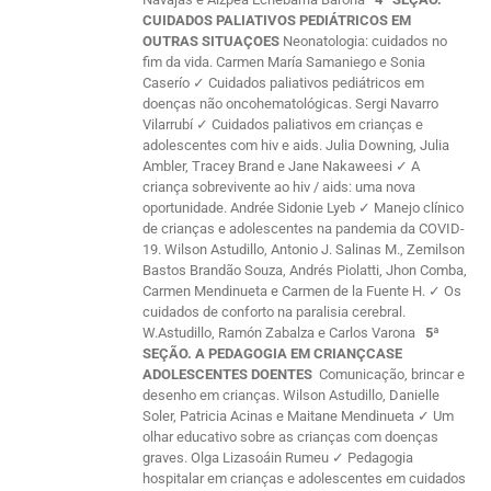
CUIDADOS PALIATIVOS PEDIÁTRICOS EM
OUTRAS SITUAÇOES
Neonatologia: cuidados no
fim da vida. Carmen María Samaniego e Sonia
Caserío ✓ Cuidados paliativos pediátricos em
doenças não oncohematológicas. Sergi Navarro
Vilarrubí ✓ Cuidados paliativos em crianças e
adolescentes com hiv e aids. Julia Downing, Julia
Ambler, Tracey Brand e Jane Nakaweesi ✓ A
criança sobrevivente ao hiv / aids: uma nova
oportunidade. Andrée Sidonie Lyeb ✓ Manejo clínico
de crianças e adolescentes na pandemia da COVID-
19. Wilson Astudillo, Antonio J. Salinas M., Zemilson
Bastos Brandão Souza, Andrés Piolatti, Jhon Comba,
Carmen Mendinueta e Carmen de la Fuente H. ✓ Os
cuidados de conforto na paralisia cerebral.
W.Astudillo, Ramón Zabalza e Carlos Varona
5ª
SEÇÃO. A PEDAGOGIA EM CRIANÇCASE
ADOLESCENTES DOENTES
Comunicação, brincar e
desenho em crianças. Wilson Astudillo, Danielle
Soler, Patricia Acinas e Maitane Mendinueta ✓ Um
olhar educativo sobre as crianças com doenças
graves. Olga Lizasoáin Rumeu ✓ Pedagogia
hospitalar em crianças e adolescentes em cuidados