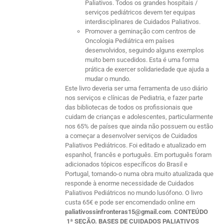
Paliativos. Todos os grandes hospitais /
serviços pediátricos devem ter equipas
interdisciplinares de Cuidados Paliativos.
Promover a geminação com centros de
Oncologia Pediátrica em países
desenvolvidos, seguindo alguns exemplos
muito bem sucedidos. Esta é uma forma
prática de exercer solidariedade que ajuda a
mudar o mundo.
Este livro deveria ser uma ferramenta de uso diário
nos serviços e clínicas de Pediatria, e fazer parte
das bibliotecas de todos os profissionais que
cuidam de crianças e adolescentes, particularmente
nos 65% de países que ainda não possuem ou estão
a começar a desenvolver serviços de Cuidados
Paliativos Pediátricos. Foi editado e atualizado em
espanhol, francês e português. Em português foram
adicionados tópicos específicos do Brasil e
Portugal, tornando-o numa obra muito atualizada que
responde à enorme necessidade de Cuidados
Paliativos Pediátricos no mundo lusófono. O livro
custa 65€ e pode ser encomendado online em
paliativossinfronteras15@gmail.com
.
CONTEÚDO
1ª SEÇÃO. BASES DE CUIDADOS PALIATIVOS