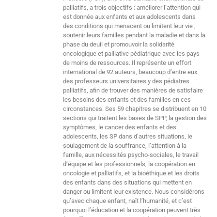
palliatifs, a trois objectifs : améliorer l’attention qui
est donnée aux enfants et aux adolescents dans
des conditions qui menacent ou limitent leur vie ;
soutenir leurs familles pendant la maladie et dans la
phase du deuil et promouvoir la solidarité
oncologique et palliative pédiatrique avec les pays
de moins de ressources. Il représente un effort
international de 92 auteurs, beaucoup d’entre eux
des professeurs universitaires y des pédiatres
palliatifs, afin de trouver des manières de satisfaire
les besoins des enfants et des familles en ces
circonstances. Ses 59 chapitres se distribuent en 10
sections qui traitent les bases de SPP, la gestion des
symptômes, le cancer des enfants et des
adolescents, les SP dans d’autres situations, le
soulagement de la souffrance, l’attention à la
famille, aux nécessités psycho-sociales, le travail
d’équipe et les professionnels, la coopération en
oncologie et palliatifs, et la bioéthique et les droits
des enfants dans des situations qui mettent en
danger ou limitent leur existence. Nous considérons
qu’avec chaque enfant, naît l’humanité, et c’est
pourquoi l’éducation et la coopération peuvent très