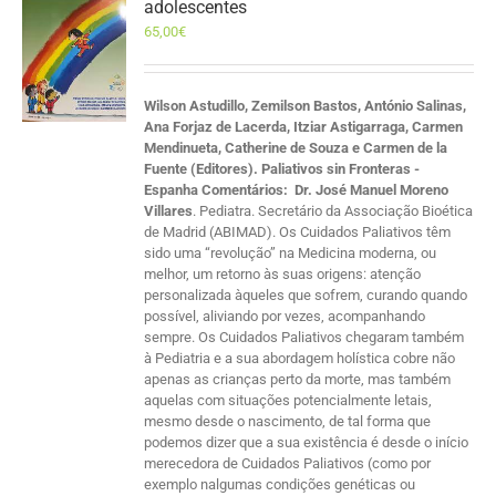
adolescentes
65,00
€
Wilson Astudillo, Zemilson Bastos, António Salinas,
Ana Forjaz de Lacerda, Itziar Astigarraga, Carmen
Mendinueta, Catherine de Souza e Carmen de la
Fuente (Editores). Paliativos sin Fronteras -
Espanha
Comentários:
Dr. José Manuel Moreno
Villares
. Pediatra. Secretário da Associação Bioética
de Madrid (ABIMAD). Os Cuidados Paliativos têm
sido uma “revolução” na Medicina moderna, ou
melhor, um retorno às suas origens: atenção
personalizada àqueles que sofrem, curando quando
possível, aliviando por vezes, acompanhando
sempre. Os Cuidados Paliativos chegaram também
à Pediatria e a sua abordagem holística cobre não
apenas as crianças perto da morte, mas também
aquelas com situações potencialmente letais,
mesmo desde o nascimento, de tal forma que
podemos dizer que a sua existência é desde o início
merecedora de Cuidados Paliativos (como por
exemplo nalgumas condições genéticas ou