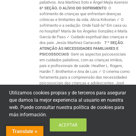
paliativos. Ana Martínez Soto e Ángel Mejía Asensio
6ª SEÇÃO. O ALÍVIO DO SOFRIMENTO
O
sofrimento de crianças que enfrentam doenças
crônicas e limitantes da vida. Alicia Krikorian ✓ O
sofrimento e a sedação. Onde fazê-la? Em casa ou
no hospital? María de los Ángeles González e María
García de Paso ✓ Cuidado espiritual das crianças e
dos pais. Jesús Martínez Carracedo
7 º SEÇÃO.
ATENÇÃO ÀS NECESSIDADES FAMILIARES E
PSICOSSOCIAIS
Gerir os aspectos psicossociais
em cuidados paliativos, com as crianças irmãos,
pais e profissionais de saúde. Heather L. Rogers,
Hardin T. Brotherton e Ana de Luis ✓ O cinema como
ferramenta para a compreensão das necessidades
psicossociais das crianças e adolescentes. José
Elías García Sánchez, Enrique García S. e María
Utilizamos cookies propias y de terceros para asegurar
Lucila Merino ✓ A paralisia cerebral no cinema.
que damos la mejor experiencia al usuario en nuestra
Maria Lucila Merino Marcos ✓ A criança diante da
morte. Necessidades da família após a sua perda.
web. Puede consultar nuestra política de cookies para
Ziortza Carranza R ✓ Luto dos pais pela morte de um
más información.
filho. Alfonso García H., Martín Rodríguez e Pedro
Ruyman ✓ O luto nas crianças face à perda de em
ACEPTAR
ente querido. Milagros Salaberria P. e Alazne
Translate »
González P. ✓ O valor dos grupos de apoio no luto de