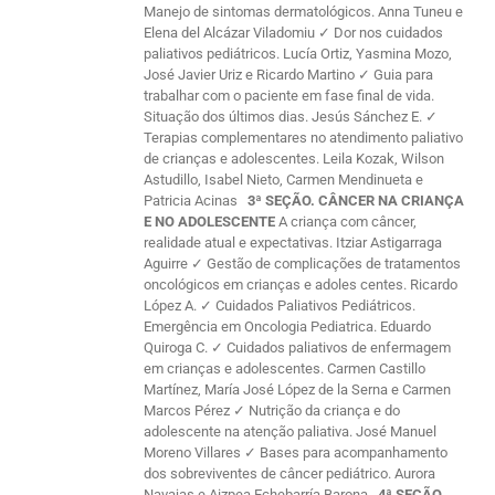
Manejo de sintomas dermatológicos. Anna Tuneu e
Elena del Alcázar Viladomiu ✓ Dor nos cuidados
paliativos pediátricos. Lucía Ortiz, Yasmina Mozo,
José Javier Uriz e Ricardo Martino ✓ Guia para
trabalhar com o paciente em fase final de vida.
Situação dos últimos dias. Jesús Sánchez E. ✓
Terapias complementares no atendimento paliativo
de crianças e adolescentes. Leila Kozak, Wilson
Astudillo, Isabel Nieto, Carmen Mendinueta e
Patricia Acinas
3ª SEÇÃO. CÂNCER NA CRIANÇA
E NO ADOLESCENTE
A criança com câncer,
realidade atual e expectativas. Itziar Astigarraga
Aguirre ✓ Gestão de complicações de tratamentos
oncológicos em crianças e adoles centes. Ricardo
López A. ✓ Cuidados Paliativos Pediátricos.
Emergência em Oncologia Pediatrica. Eduardo
Quiroga C. ✓ Cuidados paliativos de enfermagem
em crianças e adolescentes. Carmen Castillo
Martínez, María José López de la Serna e Carmen
Marcos Pérez ✓ Nutrição da criança e do
adolescente na atenção paliativa. José Manuel
Moreno Villares ✓ Bases para acompanhamento
dos sobreviventes de câncer pediátrico. Aurora
Navajas e Aizpea Echebarría Barona
4ª SEÇÃO.