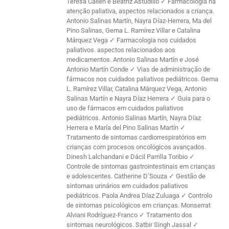
Teresa Callén e Beatriz Astudillo ✓ Farmacologia na
atenção paliativa, aspectos relacionados a criança.
Antonio Salinas Martín, Nayra Díaz-Herrera, Ma del
Pino Salinas, Gema L. Ramírez Villar e Catalina
Márquez Vega ✓ Farmacologia nos cuidados
paliativos. aspectos relacionados aos
medicamentos. Antonio Salinas Martín e José
Antonio Martín Conde ✓ Vias de administração de
fármacos nos cuidados paliativos pediátricos. Gema
L. Ramírez Villar, Catalina Márquez Vega, Antonio
Salinas Martín e Nayra Díaz Herrera ✓ Guia para o
uso de fármacos em cuidados paliativos
pediátricos. Antonio Salinas Martín, Nayra Díaz
Herrera e María del Pino Salinas Martín ✓
Tratamento de sintomas cardiorrespiratórios em
crianças com procesos oncológicos avançados.
Dinesh Lalchandani e Dácil Parrilla Toribio ✓
Controle de sintomas gastrointestinais em crianças
e adolescentes. Catherine D’Souza ✓ Gestão de
sintomas urinários em cuidados paliativos
pediátricos. Paola Andrea Díaz Zuluaga ✓ Controlo
de sintomas psicológicos em crianças. Monserrat
Alviani Rodríguez-Franco ✓ Tratamento dos
sintomas neurológicos. Satbir Singh Jassal ✓