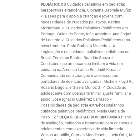
PEDIÁTRICOS
Cuidados paliativos em pediatria:
perspectivas e tendência. Giovanna Gabriele Muñiz
✓ Bases para o apoio a crianças e jovens com
necessidades de cuidados paliativos. Katrina
McNamara ✓ Cuidados Paliativos Pediátricos em
Portugal. Guida da Ponte, Inês Amorim e Ana Forjaz
de Lacerda ✓ Cuidados Paliativos Pediátricos uma
nova fronteira. Silvia Barbosa Macedo ✓ A
Legislação e os cuidados paliativos pediátricos no
Brasil. Zemilson Bastos Brandão Souza ✓
Condições que ameaçam ou limitam a vida em
pediatria na América Latina Rut Judit Kiman ✓
Comunicando com crianças e adolescentes
portadores de doenças avançadas. Michele Floyd R.,
Rosario Dago E. e Gisela Muñoz G. ✓ Cuidado ao
adolescente com doença terminal, ajuste familiar e
apoio. José Ignacio Gutiérrez Carrasco ✓
Possibilidades da pediatria extra-hospitalar nos
cuidados paliativos pediátricos. Maria Garcia de
Paso
2 ª SEÇÃO. GESTÃO DOS SINTOMAS
Plano
de avaliação, cuidados e tratamento para crianças e
adolescentes com expectativa de vida limitada.
Wilson Astudillo, Carmen Mendinueta, Lucía Ortiz, M.