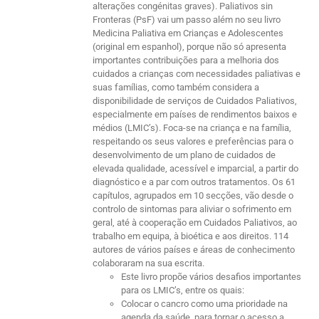
alterações congénitas graves). Paliativos sin
Fronteras (PsF) vai um passo além no seu livro
Medicina Paliativa em Crianças e Adolescentes
(original em espanhol), porque não só apresenta
importantes contribuições para a melhoria dos
cuidados a crianças com necessidades paliativas e
suas famílias, como também considera a
disponibilidade de serviços de Cuidados Paliativos,
especialmente em países de rendimentos baixos e
médios (LMIC’s). Foca-se na criança e na família,
respeitando os seus valores e preferências para o
desenvolvimento de um plano de cuidados de
elevada qualidade, acessível e imparcial, a partir do
diagnóstico e a par com outros tratamentos. Os 61
capítulos, agrupados em 10 secções, vão desde o
controlo de sintomas para aliviar o sofrimento em
geral, até à cooperação em Cuidados Paliativos, ao
trabalho em equipa, à bioética e aos direitos. 114
autores de vários países e áreas de conhecimento
colaboraram na sua escrita.
Este livro propõe vários desafios importantes
para os LMIC’s, entre os quais:
Colocar o cancro como uma prioridade na
agenda da saúde, para tornar o acesso a