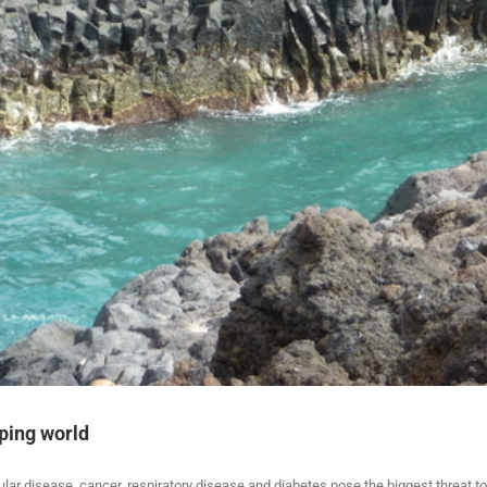
ping world
disease, cancer, respiratory disease and diabetes pose the biggest threat to h