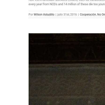
every year from NCDs and 14 million of these die too young
Por
Wilson Astudillo
|
julio 31st, 2016
|
Cooperación
,
No On