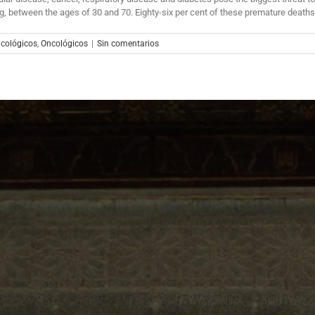
, between the ages of 30 and 70. Eighty-six per cent of these premature deaths ar
cológicos
,
Oncológicos
|
Sin comentarios